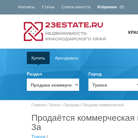
Контакты
Статьи
Список агентств
Избранное
(
0
)
КРА
Купить
Арендовать
Раздел
Город
Главная
/
Туапсе
/
Продажа
/
Продажа коммерческой
Продаётся коммерческая 
3а
Туапсе
/