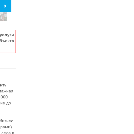
услуги
ъекта
й
нту
этажная
 000
ние до
 бизнес
ерами)
 дела в