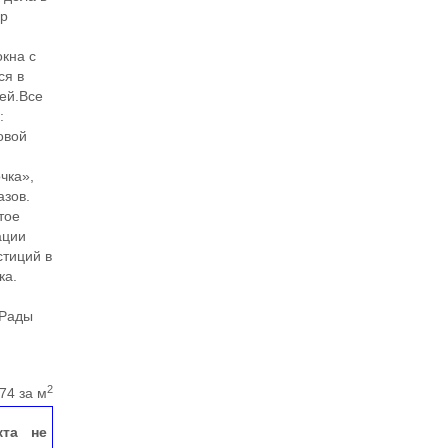
ер
кна с
ся в
ей.Все
:
овой
чка»,
азов.
тое
ации
стиций в
ка.
 Рады
2
74 за м
кта не