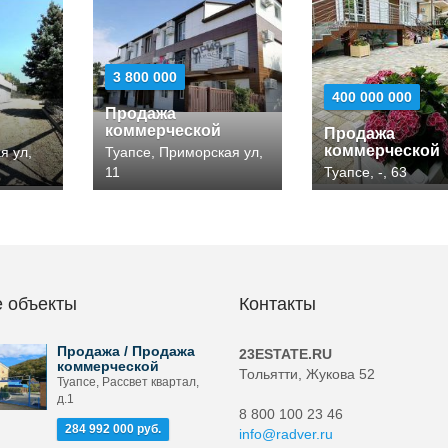
3 800 000
400 000 000
Продажа
й
коммерческой
Продажа
коммерческой
я ул,
Туапсе, Приморская ул,
11
Туапсе, -, 63
 объекты
Контакты
Продажа / Продажа
23ESTATE.RU
коммерческой
Тольятти, Жукова 52
Туапсе, Рассвет квартал,
д.1
8 800 100 23 46
284 992 000 руб.
info@radver.ru