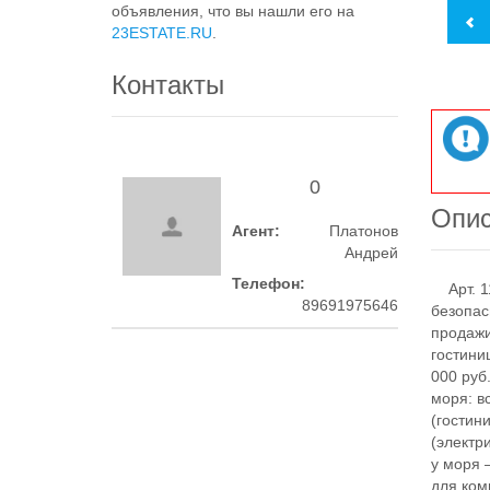
объявления, что вы нашли его на
23ESTATE.RU
.
Контакты
0
Опи
Агент:
Платонов
Андрей
Телефон:
Арт. 11
89691975646
безoпаc
пpoдажи
гостини
000 руб
моря: в
(гостин
(электр
у моря 
для ком