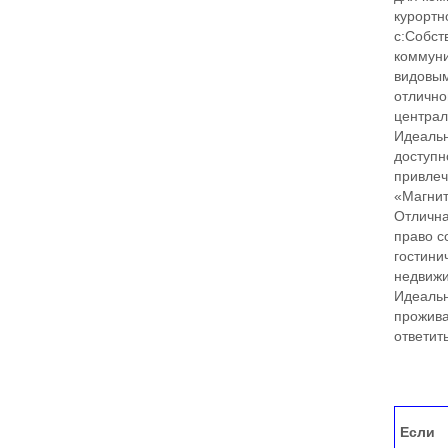
курортн
с:Собст
коммуни
видовым
отлично
централ
Идеальн
доступн
привлеч
«Магнит
Отлична
право с
гостини
недвижи
Идеальн
прожива
ответит
Если 