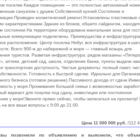
ом поселке.Каждое помещение — это полностью автономный ном
венным санузлом с душем.Собственной кухней.Состояние и
кации:Проведен косметический ремонт.Установлены пластиковые о
и характеристиками.Здание из блоков, обшито сайдингом, находит
м состоянии.На территории оборудована мангальная зона для гост
ьные коммуникации подключены. Преимущества и инфраструктура
ое расположение: Центр поселка Небуг, вся инфраструктура в шаг
ости. Всего 900 м до набережной и моря — главный козырь для
ения туристов. Развитая инфраструктура: рядом магазины «Пятеро
», аптеки, детский сад, школа, отделение банка, пункты выдачи зак
я транспортная доступность. Чистые документы: полный пакет, чис
обственности. Готовность к быстрой сделке. Идеально для:Организ
чного бизнеса (готовое решение).Пассивного дохода от сдачи.Инве
мость у моря.Проживания большой семьи с возможностью заработ
ый вариант для покупки под сдачу, инвестиции или постоянное
ние у моря!Звоните прямо сейчас, чтобы записаться на просмотр!
ь на все ваши вопросы с 9:00 до 21:00.
Цена
11 000 000
руб.
/112 4
вы позвонили по объявлению и выяснили, что объе