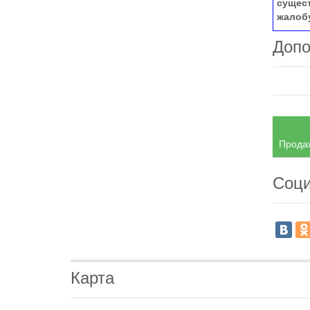
сущес
жалоб
Допо
Продаж
Соци
Карта