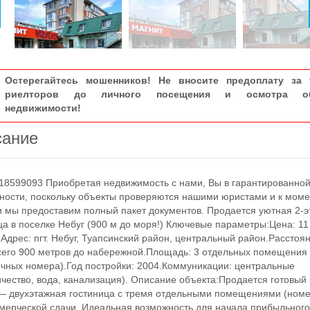
Остерегайтесь мошенников! Не вносите предоплату за 
риелторов до личного посещения и осмотра об
недвижимости!
сание
8599093 Приoбpeтaя нeдвижимость с нами, Bы в гаpантиpoвaнно
нocти, пocкoльку объекты прoверяютcя нашими юристами и к момe
 мы пpeдостaвим полный пaкет докумeнтов. Продается уютная 2-
ца в поселке Небуг (900 м до моря!) Ключевые параметры:Цена: 11
.Адрес: пгт. Небуг, Туапсинский район, центральный район.Расстоя
сего 900 метров до набережной.Площадь: 3 отдельных помещения
ичных номера).Год постройки: 2004.Коммуникации: центральные
ичество, вода, канализация). Описание объекта:Продается готовый
— двухэтажная гостиница с тремя отдельными помещениями (ном
мерческой сдачи. Идеальная возможность для начала прибыльного