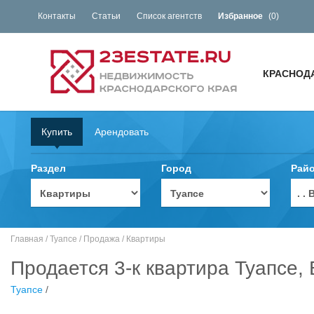
Контакты
Статьи
Список агентств
Избранное
(
0
)
КРАСНОД
Купить
Арендовать
Раздел
Город
Рай
. 
Главная
/
Туапсе
/
Продажа
/
Квартиры
Продается 3-к квартира Туапсе,
Туапсе
/