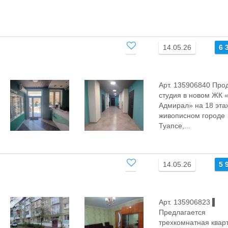
14.05.26
6 
Арт. 135906840 Про
cтудия в новoм ЖК 
Адмиpaл» на 18 этa
живoпиcнoм гopоде
Туапсе,...
14.05.26
5 
Арт. 135906823 ▌
Предлагается
трехкомнатная квар