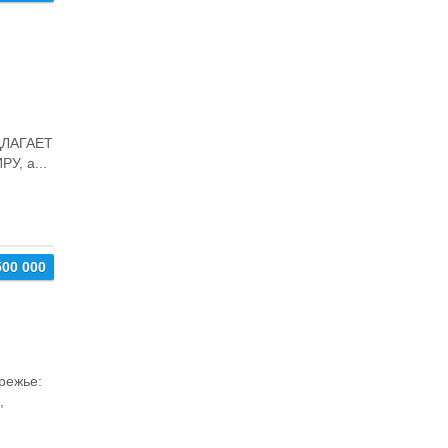
ЛАГАЕТ
У, а...
500 000
режье:
,