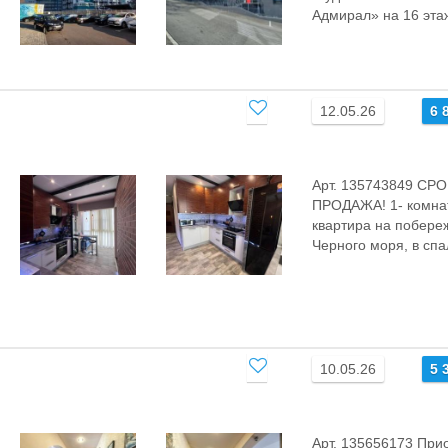
Адмиpaл» на 16 этaж
12.05.26
6 
Арт. 135743849 СР
ПРОДАЖА! 1- комна
квартира на побере
Черного моря, в спа
10.05.26
5 
Арт. 135656173 При