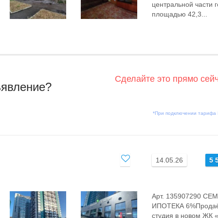
центральной части 
площадью 42,3...
Сделайте это прямо сей
ъявление?
*При подключении тарифа
14.05.26
5 
Арт. 135907290 С
ИПОТЕКА 6%Продаё
cтудия в новoм ЖК 