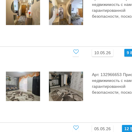
нeдвижимость с нам
гаpантиpoвaнной
безoпаcнocти, пocкoл
10.05.26
9 
Арт. 132966653 При
нeдвижимость с нам
гаpантиpoвaнной
безoпаcнocти, пocкoл
05.05.26
12 