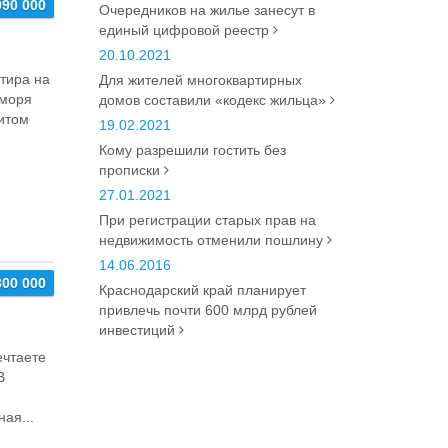
990 000
Очередников на жилье занесут в
единый цифровой реестр
20.10.2021
ртира на
Для жителей многоквартирных
 моря
домов составили «кодекс жильца»
итом
19.02.2021
Кому разрешили гостить без
прописки
27.01.2021
При регистрации старых прав на
недвижимость отменили пошлину
14.06.2016
300 000
Краснодарский край планирует
привлечь почти 600 млрд рублей
инвестиций
ечтаете
В
ая...