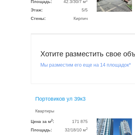
2
Площадь:
42.3/30/7 м
Этаж:
5/5
Стены:
Кирпич
Хотите разместить свое об
Мы разместим его еще на 14 площадок*
Портовиков ул 39к3
Квартиры
2
Цена за м
:
171 875
2
Площадь:
32/18/10 м