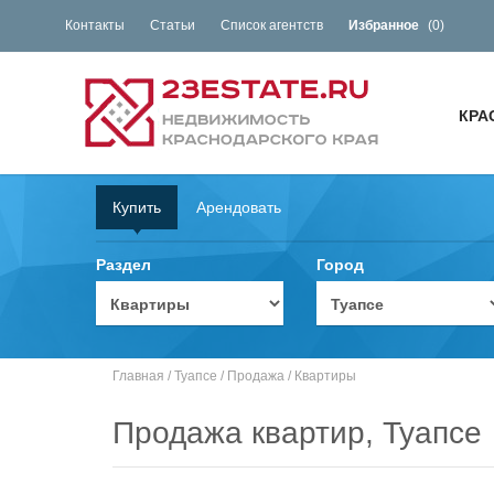
Контакты
Статьи
Список агентств
Избранное
(
0
)
КРА
Купить
Арендовать
Раздел
Город
Главная
/
Туапсе
/
Продажа
/
Квартиры
Продажа квартир, Туапсе