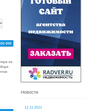
400 000
ртира на
 Моря
итом
Новости
12.11.2021