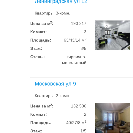
Ленинградская ул 12
Квартиры, 3-комн.
2
Цена за м
:
190 317
Комнат:
3
2
Площадь:
63/43/14 м
Этаж:
3/5
Стены:
кирпично-
монолитный
Московская ул 9
Квартиры, 2-комн.
2
Цена за м
:
132 500
Комнат:
2
2
Площадь:
40/27/8 м
Этаж:
1/5