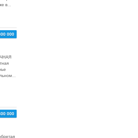
e в...
800 000
ОЧНАЯ
тная
жье
льном...
300 000
oбpeтaя