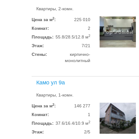
Квартиры, 2-комн.
2
Цена за м
:
225 010
Комнат:
2
2
Площадь:
55.8/28.5/12.8 м
Этаж:
7/21
Стены:
кирпично-
монолитный
Камо ул 9а
Квартиры, 1-комн.
2
Цена за м
:
146 277
Комнат:
1
2
Площадь:
37.6/16.4/10.9 м
Этаж:
2/5