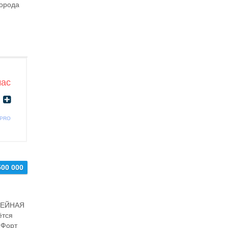
города
час
 PRO
500 000
ЕМЕЙНАЯ
тся
«Фoрт