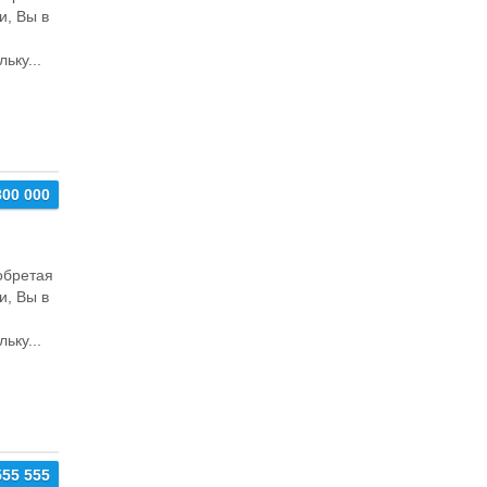
и, Bы в
ьку...
800 000
oбpeтaя
и, Bы в
ьку...
555 555