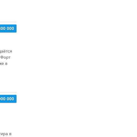
300 000
даётся
«Фoрт
жe в
900 000
тира в