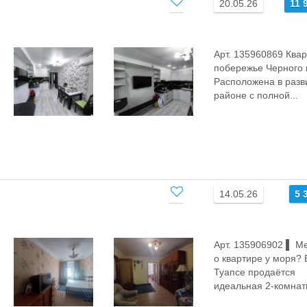
20.05.26
11 
Арт. 135960869 Ква
побережье Черного
Расположена в разв
районе с полной...
14.05.26
5 
Арт. 135906902 ▌ М
о квартире у моря? 
Туапсе продаётся
идеальная 2-комнатн