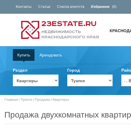
Контакты
Статьи
Список агентств
Избранное
(
0
)
КРАСНОД
Купить
Арендовать
Раздел
Город
Рай
. 
Главная
/
Туапсе
/
Продажа
/
Квартиры
Продажа двухкомнатных квартир