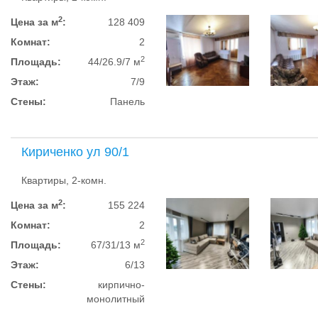
2
Цена за м
:
128 409
Комнат:
2
2
Площадь:
44/26.9/7 м
Этаж:
7/9
Стены:
Панель
Кириченко ул 90/1
Квартиры, 2-комн.
2
Цена за м
:
155 224
Комнат:
2
2
Площадь:
67/31/13 м
Этаж:
6/13
Стены:
кирпично-
монолитный