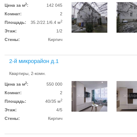
2
Цена за м
:
142 045
Комнат:
2
2
Площадь:
35.2/22.1/6.4 м
Этаж:
1/2
Стены:
Кирпич
2-й микрорайон д.1
Квартиры, 2-комн.
2
Цена за м
:
550 000
Комнат:
2
2
Площадь:
40/35 м
Этаж:
4/5
Стены:
Кирпич