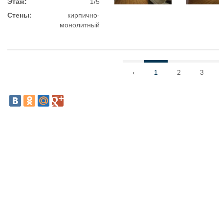
Этаж:
1/5
Стены:
кирпично-
монолитный
‹
1
2
3