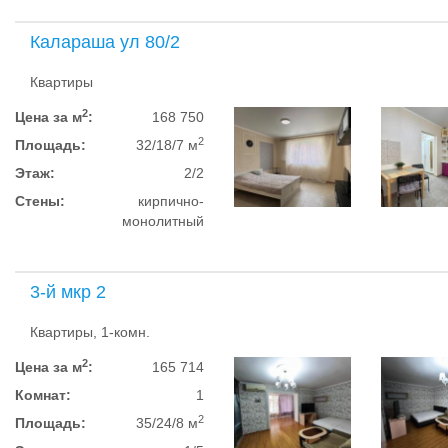
Калараша ул 80/2
Квартиры
2
Цена за м
:
168 750
2
Площадь:
32/18/7 м
Этаж:
2/2
Стены:
кирпично-
монолитный
3-й мкр 2
Квартиры, 1-комн.
2
Цена за м
:
165 714
Комнат:
1
2
Площадь:
35/24/8 м