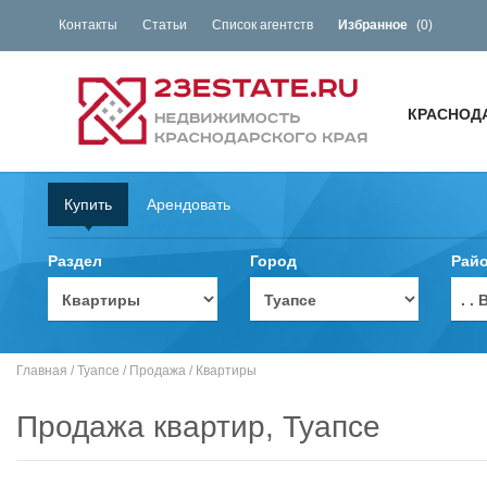
Контакты
Статьи
Список агентств
Избранное
(
0
)
КРАСНОД
Купить
Арендовать
Раздел
Город
Рай
. 
Главная
/
Туапсе
/
Продажа
/
Квартиры
Продажа квартир, Туапсе