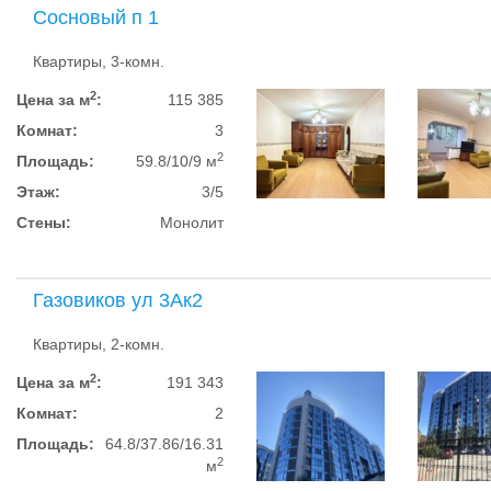
Сосновый п 1
Квартиры, 3-комн.
2
Цена за м
:
115 385
Комнат:
3
2
Площадь:
59.8/10/9 м
Этаж:
3/5
Стены:
Монолит
Газовиков ул 3Ак2
Квартиры, 2-комн.
2
Цена за м
:
191 343
Комнат:
2
Площадь:
64.8/37.86/16.31
2
м