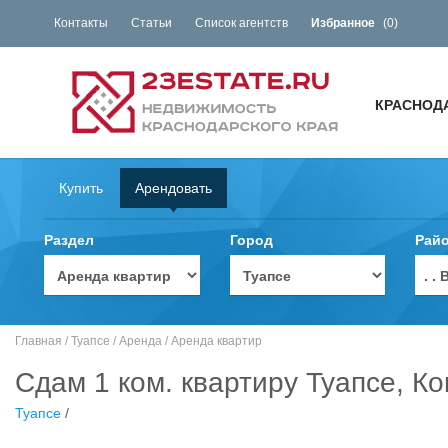
Контакты
Статьи
Список агентств
Избранное
(
0
)
КРАСНОД
Купить
Арендовать
Раздел
Город
Рай
. 
Главная
/
Туапсе
/
Аренда
/
Аренда квартир
Сдам 1 ком. квартиру Туапсе, К
Туапсе
/