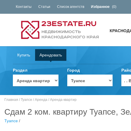
Контакты
Статьи
Список агентств
Избранное
(
0
)
КРАСНОД
Купить
Арендовать
Раздел
Город
Рай
. 
Главная
/
Туапсе
/
Аренда
/
Аренда квартир
Сдам 2 ком. квартиру Туапсе, З
Туапсе
/