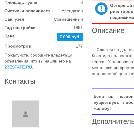
Площадь кухни
6
Остерегай
Счетчики оплачивает
Арендатор
риелтор
недвижимо
Сан. узел
Совмещенный
Год постройки
1991
Описание
Цена
7 000 руб.
Просмотров
177
Сдается на долгоср
Пожалуйста, сообщите владельцу
Квартира полностью 
объявления, что вы нашли его на
теплая. Установлена
23ESTATE.RU
.
месте, вся инфрастр
остановки обществен
Контакты
Если вы позвон
существует, либ
жалобу!
Дополнител