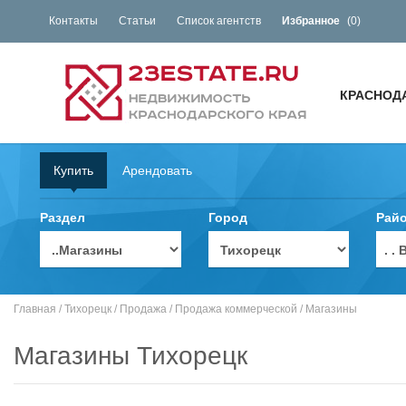
Контакты
Статьи
Список агентств
Избранное
(
0
)
КРАСНОД
Купить
Арендовать
Раздел
Город
Рай
. 
Главная
/
Тихорецк
/
Продажа
/
Продажа коммерческой
/
Магазины
Магазины Тихорецк