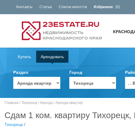
Контакты
Статьи
Список агентств
Избранное
(
0
)
КРАСНОД
Купить
Арендовать
Раздел
Город
Рай
. 
Главная
/
Тихорецк
/
Аренда
/
Аренда квартир
Сдам 1 ком. квартиру Тихорецк,
Тихорецк
/