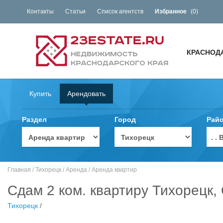
Контакты
Статьи
Список агентств
Избранное
(
0
)
КРАСНОД
Купить
Арендовать
Раздел
Город
Рай
. 
Главная
/
Тихорецк
/
Аренда
/
Аренда квартир
Сдам 2 ком. квартиру Тихорецк,
Тихорецк
/