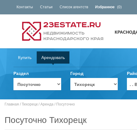
Контакты
Статьи
Список агентств
Избранное
(
0
)
КРАСНОД
Купить
Арендовать
Раздел
Город
Рай
. 
Главная
/
Тихорецк
/
Аренда
/
Посуточно
Посуточно Тихорецк