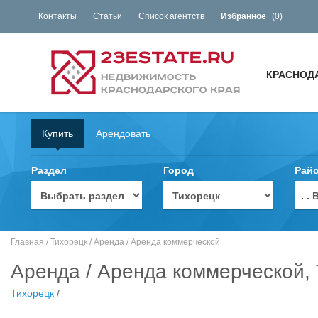
Контакты
Статьи
Список агентств
Избранное
(
0
)
КРАСНОД
Купить
Арендовать
Раздел
Город
Рай
. 
Главная
/
Тихорецк
/
Аренда
/
Аренда коммерческой
Аренда / Аренда коммерческой, 
Тихорецк
/