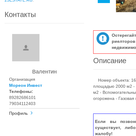
23ESTATE.RU
.
Контакты
Остерегай
риелтор
недвижимо
Описание
Валентин
Организация
Номер объекта: 169
Мореон Инвест
площадью 2000 м2 - 
Телефоны:
м2 - Вспомогательны
89282686101
огорожена - Газовая
79034112403
Профиль
Если вы позвон
существует, либ
жалобу!