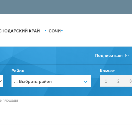
СНОДАРСКИЙ КРАЙ
СОЧИ
Подписаться
Район
Комнат
1
2
3
. . Выбрать район
ые площади