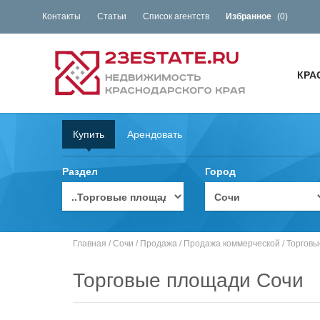
Контакты
Статьи
Список агентств
Избранное
(
0
)
КРА
Купить
Арендовать
Раздел
Город
Главная
/
Сочи
/
Продажа
/
Продажа коммерческой
/
Торгов
Торговые площади Сочи