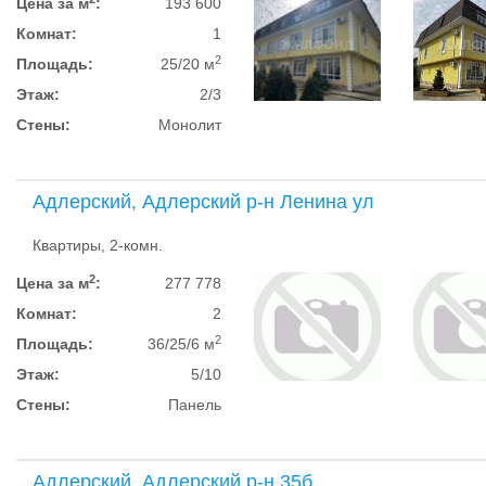
Цена за м
:
193 600
Комнат:
1
2
Площадь:
25/20 м
Этаж:
2/3
Стены:
Монолит
Адлерский, Адлерский р-н Ленина ул
Квартиры, 2-комн.
2
Цена за м
:
277 778
Комнат:
2
2
Площадь:
36/25/6 м
Этаж:
5/10
Стены:
Панель
Адлерский, Адлерский р-н 35б