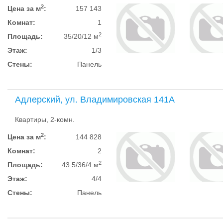
2
Цена за м
:
157 143
Комнат:
1
2
Площадь:
35/20/12 м
Этаж:
1/3
Стены:
Панель
Адлерский, ул. Владимировская 141А
Квартиры, 2-комн.
2
Цена за м
:
144 828
Комнат:
2
2
Площадь:
43.5/36/4 м
Этаж:
4/4
Стены:
Панель