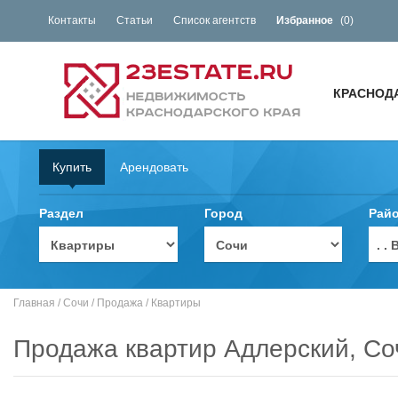
Контакты
Статьи
Список агентств
Избранное
(
0
)
КРАСНОД
Купить
Арендовать
Раздел
Город
Рай
. 
Главная
/
Сочи
/
Продажа
/
Квартиры
Продажа квартир Адлерский, Со