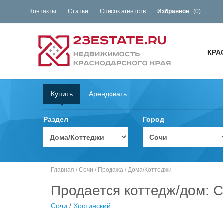
Контакты
Статьи
Список агентств
Избранное
(
0
)
КРА
Купить
Арендовать
Раздел
Город
Главная
/
Сочи
/
Продажа
/
Дома/Коттеджи
Продается коттедж/дом: С
Сочи
/
Хостинский