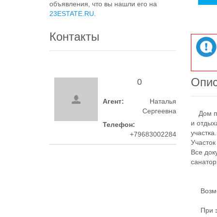
объявления, что вы нашли его на
23ESTATE.RU
.
Контакты
Опи
0
Агент:
Наталья
Сергеевна
Дом по 
и отдых
Телефон:
участка
+79683002284
Участок
Все док
санатор
Возмож
При зво