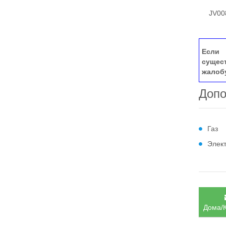
JV008
Если 
сущес
жалоб
Допо
Газ
Элек
Дома/К