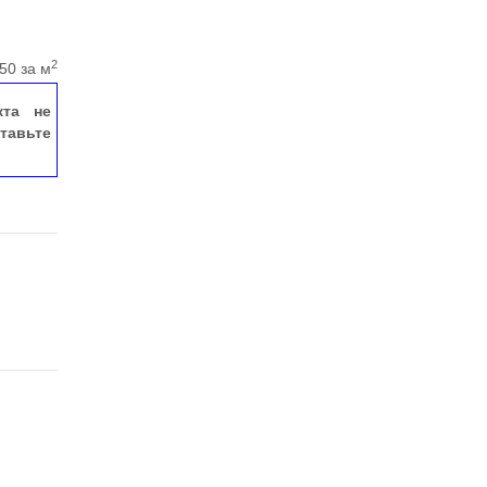
2
50 за м
кта не
тавьте