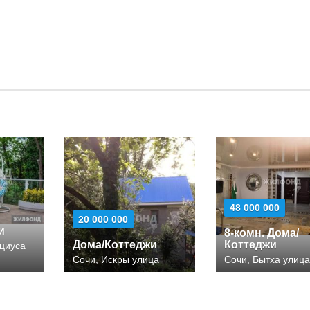
48 000 000
20 000 000
и
8-комн. Дома/
Дома/Коттеджи
Коттеджи
циуса
Сочи, Искры улица
Сочи, Бытха улиц