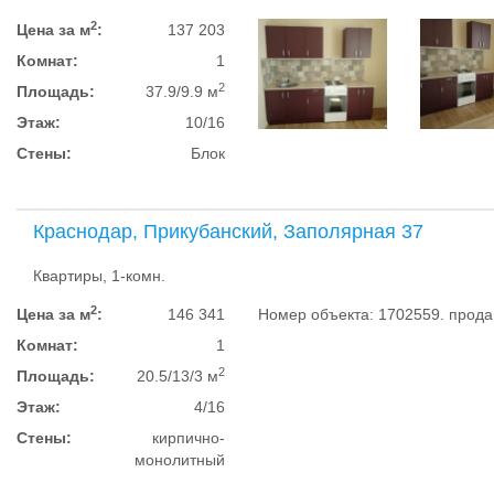
2
Цена за м
:
137 203
Комнат:
1
2
Площадь:
37.9/9.9 м
Этаж:
10/16
Стены:
Блок
Краснодар, Прикубанский, Заполярная 37
Квартиры, 1-комн.
2
Цена за м
:
146 341
Номер объекта: 1702559. прод
Комнат:
1
2
Площадь:
20.5/13/3 м
Этаж:
4/16
Стены:
кирпично-
монолитный