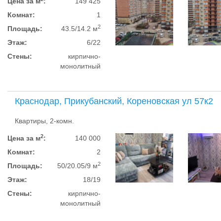
Цена за м
:
149 425
Комнат:
1
2
Площадь:
43.5/14.2 м
Этаж:
6/22
Стены:
кирпично-
монолитный
Краснодар, Прикубанский, Кореновская ул 57к2
Квартиры, 2-комн.
2
Цена за м
:
140 000
Комнат:
2
2
Площадь:
50/20.05/9 м
Этаж:
18/19
Стены:
кирпично-
монолитный