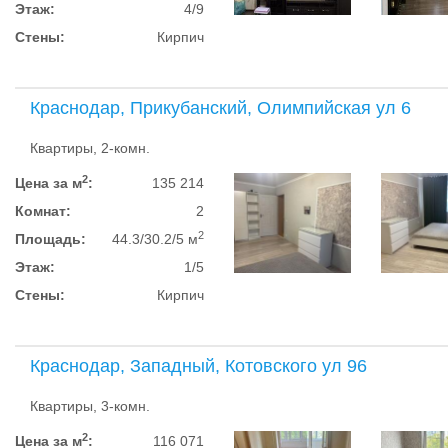
Этаж:
4/9
Стены:
Кирпич
Краснодар, Прикубанский, Олимпийская ул 6
Квартиры, 2-комн.
2
Цена за м
:
135 214
Комнат:
2
2
Площадь:
44.3/30.2/5 м
Этаж:
1/5
Стены:
Кирпич
Краснодар, Западный, Котовского ул 96
Квартиры, 3-комн.
2
Цена за м
:
116 071