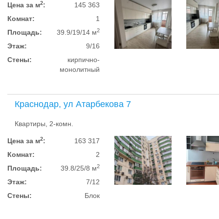
2
Цена за м
:
145 363
Комнат:
1
2
Площадь:
39.9/19/14 м
Этаж:
9/16
Стены:
кирпично-
монолитный
Краснодар, ул Атарбекова 7
Квартиры, 2-комн.
2
Цена за м
:
163 317
Комнат:
2
2
Площадь:
39.8/25/8 м
Этаж:
7/12
Стены:
Блок