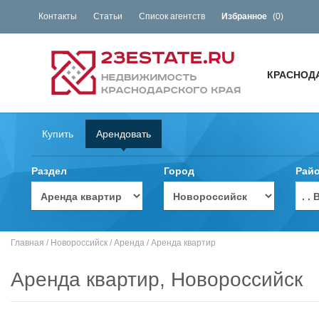
Контакты
Статьи
Список агентств
Избранное
(
0
)
КРАСНОД
Купить
Арендовать
Раздел
Город
Рай
. 
Главная
/
Новороссийск
/
Аренда
/
Аренда квартир
Аренда квартир, Новороссийск