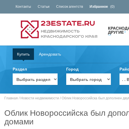
Контакты
Статьи
Список агентств
Избранное
(
0
)
КРАСНОД
ДРУГИЕ
Купить
Арендовать
Раздел
Город
Рай
. 
Главная
/
Новости недвижимости
/
Облик Новороссийска был дополнен дв
Облик Новороссийска был допо
домами