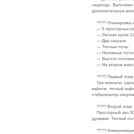
«короед». Выполнен 
дополнительных вло
???? Планировка и
— 5 просторных к
— Уютная кухня 12
— Два санузла
— Теплые полы
— Натяжные потол
— Высота потолков 
— На втором манса
???? Первый этаж
Три комнаты, одна 
кафеле, теплый кафе
стабилизатор напря
???? Второй этаж:
Просторный зал 20 м
душевая. Теплый пол
???? Коммуникаци