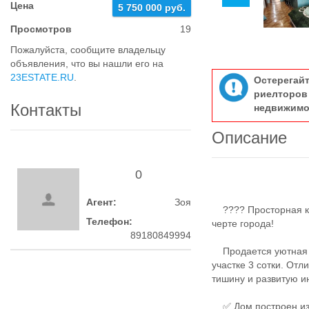
Цена
5 750 000 руб.
Просмотров
19
Пожалуйста, сообщите владельцу
объявления, что вы нашли его на
23ESTATE.RU
.
Остерегай
риелтор
Контакты
недвижимо
Описание
0
Агент:
Зоя
???? Просторная кв
Телефон:
черте города!
89180849994
Продается уютная д
участке 3 сотки. От
тишину и развитую и
✅ Дом построен из г