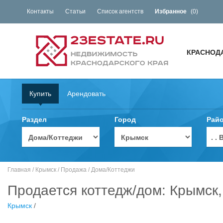
Контакты
Статьи
Список агентств
Избранное
(
0
)
КРАСНОД
Купить
Арендовать
Раздел
Город
Рай
. 
Главная
/
Крымск
/
Продажа
/
Дома/Коттеджи
Продается коттедж/дом: Крымск,
Крымск
/