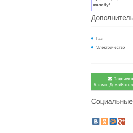
жалобу!
Дополнител
Газ
Электричество
Подписать
5-комн. Дома/Котте
Социальные