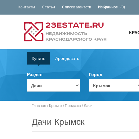
Контакты
Статьи
Список агентств
Избранное
(
0
)
КРА
Купить
Арендовать
Раздел
Город
Главная
/
Крымск
/
Продажа
/
Дачи
Дачи Крымск