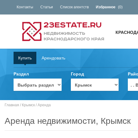
Контакты
Статьи
Список агентств
Избранное
(
0
)
КРАСНОД
Купить
Арендовать
Раздел
Город
Рай
. 
Главная
/
Крымск
/
Аренда
Аренда недвижимости, Крымск