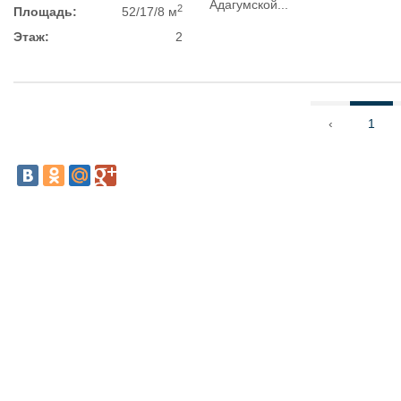
Адагумской...
2
Площадь:
52/17/8 м
Этаж:
2
‹
1