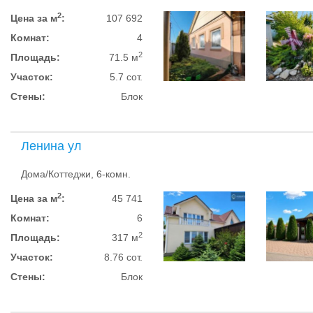
2
Цена за м
:
107 692
Комнат:
4
2
Площадь:
71.5 м
Участок:
5.7 сот.
Стены:
Блок
Ленина ул
Дома/Коттеджи, 6-комн.
2
Цена за м
:
45 741
Комнат:
6
2
Площадь:
317 м
Участок:
8.76 сот.
Стены:
Блок