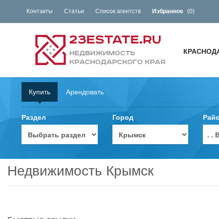
Контакты
Статьи
Список агентств
Избранное
(
0
)
КРАСНОД
Купить
Арендовать
Раздел
Город
Рай
. 
Недвижимость Крымск