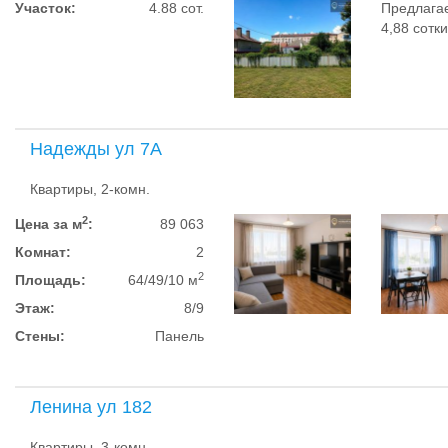
Участок:
4.88 сот.
Предлага
4,88 сотк
Надежды ул 7А
Квартиры, 2-комн.
2
Цена за м
:
89 063
Комнат:
2
2
Площадь:
64/49/10 м
Этаж:
8/9
Стены:
Панель
Ленина ул 182
Квартиры, 3-комн.