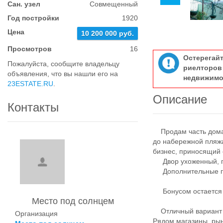
Сан. узел
Совмещенный
Год постройки
1920
Цена
10 200 000 руб.
Просмотров
16
Остерегай
Пожалуйста, сообщите владельцу
риелтор
объявления, что вы нашли его на
недвижимо
23ESTATE.RU
.
Описание
Контакты
Продам часть дома в
до набережной пляж
бизнес, приносящий 
Двор ухоженный, по
Дополнительные пост
Бонусом остается в
Место под солнцем
Отличный вариант дл
Организация
Рядом магазины, рыно