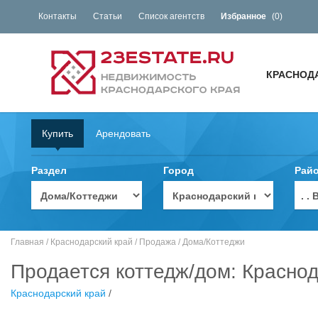
Контакты
Статьи
Список агентств
Избранное
(
0
)
КРАСНОД
Купить
Арендовать
Раздел
Город
Рай
. 
Главная
/
Краснодарский край
/
Продажа
/
Дома/Коттеджи
Продается коттедж/дом: Краснод
Краснодарский край
/