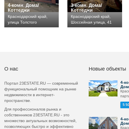
4-комн. Дома/
3-комн. Дома/
Коттеджи
Коттеджи
Краснодарский край,
Краснодарский край,
улица Толстого
Шоссейная улица, 41
О нас
Новые объекты
4-ко
Портал 23ESTATE.RU — современный
Дом
функциональный помощник на рынке
Крас
недвижимости в интернет-
парт
пространстве.
5 5
Для профессионалов рынка и
собственников 23ESTATE.RU - это
4-ко
множество актуальных возможностей,
Дом
позволяющих быстро и эффективно
Крас