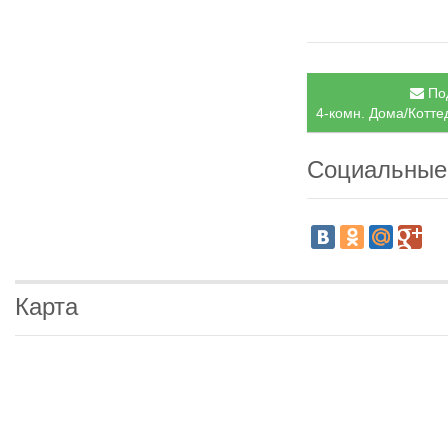
Под
4-комн. Дома/Котте
Социальные
Карта