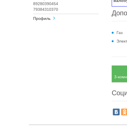
жалоб
89280390454
79384310370
Допо
Профиль
Газ
Элек
3-комн
Соци