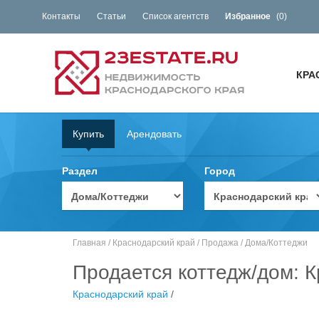
Контакты
Статьи
Список агентств
Избранное
(
0
)
КРА
Купить
Арендовать
Раздел
Город
Главная
/
Краснодарский край
/
Продажа
/
Дома/Коттеджи
Продается коттедж/дом: К
Краснодарский край
/