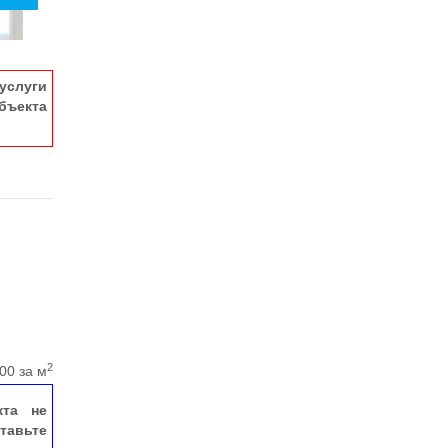
услуги
ъекта
2
00 за м
кта не
тавьте