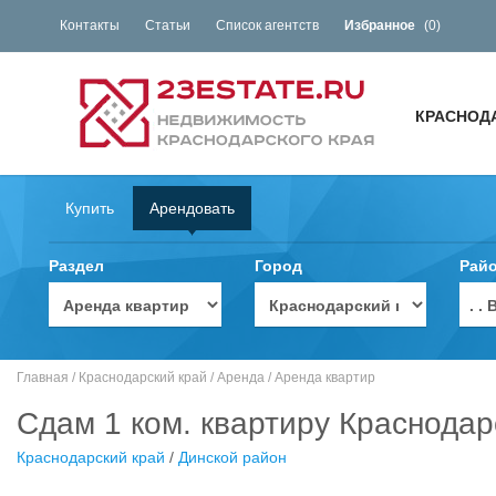
Контакты
Статьи
Список агентств
Избранное
(
0
)
КРАСНОД
Купить
Арендовать
Раздел
Город
Рай
. 
Главная
/
Краснодарский край
/
Аренда
/
Аренда квартир
Сдам 1 ком. квартиру Краснодар
Краснодарский край
/
Динской район