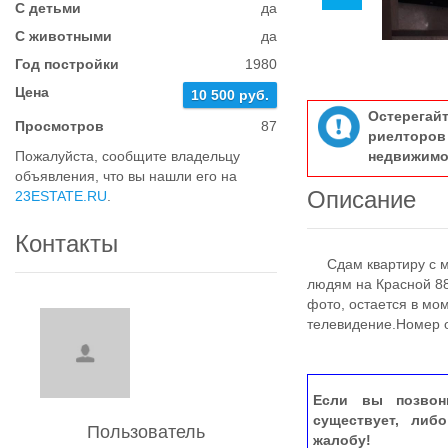
С детьми
да
С животными
да
Год постройки
1980
Цена
10 500 руб.
Остерегай
Просмотров
87
риелтор
Пожалуйста, сообщите владельцу
недвижимо
объявления, что вы нашли его на
Описание
23ESTATE.RU
.
Контакты
Сдам квартиру с ме
людям на Красной 88
фото, остается в мо
телевидение.Номер 
Если вы позвон
существует, либ
Пользователь
жалобу!