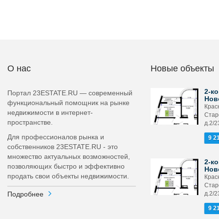
О нас
Новые объекты
2-ко
Портал 23ESTATE.RU — современный
Нов
функциональный помощник на рынке
Крас
недвижимости в интернет-
Стар
пространстве.
д.2/2
Для профессионалов рынка и
9 2
собственников 23ESTATE.RU - это
множество актуальных возможностей,
2-ко
позволяющих быстро и эффективно
Нов
продать свои объекты недвижимости.
Крас
Стар
Подробнее
д.2/2
9 2