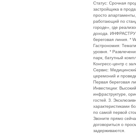
Статус: Срочная про
застройщика в прод
просто апартаменты,
работающий по станд
городе», где реализ
дохода. ИНФРАСТРУК
береговая линия. * W
Гастрономия: Темати
уровня. * Развлечен
парк, батутный компл
Конгресс-центр с за
Сервис: Медицинский
церемоний и провед
Первая береговая лин
Инвестиции: Высокий
инфраструктуре, ори
гостей. 3. Эксклюзив
характеристиками бо
по самой первой сто
Звоните прямо сейча
договориться о прос
задерживаются.