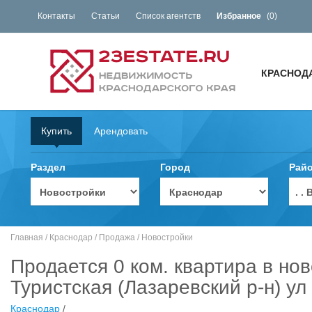
Контакты
Статьи
Список агентств
Избранное
(
0
)
КРАСНОД
Купить
Арендовать
Раздел
Город
Рай
. 
Главная
/
Краснодар
/
Продажа
/
Новостройки
Продается 0 ком. квартира в нов
Туристская (Лазаревский р-н) ул
Краснодар
/