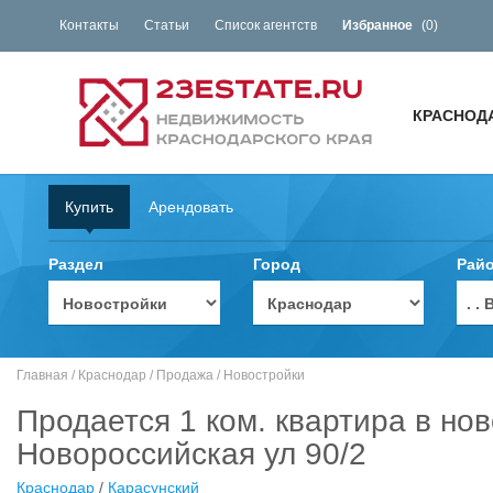
Контакты
Статьи
Список агентств
Избранное
(
0
)
КРАСНОД
Купить
Арендовать
Раздел
Город
Рай
. 
Главная
/
Краснодар
/
Продажа
/
Новостройки
Продается 1 ком. квартира в но
Новороссийская ул 90/2
Краснодар
/
Карасунский