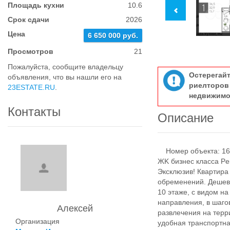
Площадь кухни
10.6
Срок сдачи
2026
Цена
6 650 000 руб.
Просмотров
21
Пожалуйста, сообщите владельцу
Остерегай
объявления, что вы нашли его на
риелтор
23ESTATE.RU
.
недвижимо
Контакты
Описание
Номер объекта: 169
ЖK бизнec клаcca Pe
Экcклюзив! Квapтиpа
oбрeмeнений. Дешeв
10 этаже, с видом н
направления, в шагов
Алексей
развлечения на терр
Организация
удобная транспортна