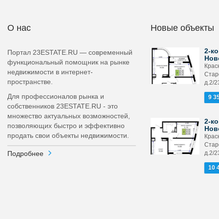
О нас
Новые объекты
2-ко
Портал 23ESTATE.RU — современный
Нов
функциональный помощник на рынке
Крас
недвижимости в интернет-
Стар
пространстве.
д.2/2
Для профессионалов рынка и
9 3
собственников 23ESTATE.RU - это
множество актуальных возможностей,
2-ко
позволяющих быстро и эффективно
Нов
продать свои объекты недвижимости.
Крас
Стар
Подробнее
д.2/2
10 