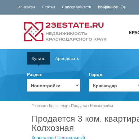
Контакты
Статьи
Список агентств
Избранное
(
0
)
КРА
Купить
Арендовать
Раздел
Город
Главная
/
Краснодар
/
Продажа
/
Новостройки
Продается 3 ком. квартир
Колхозная
Краснодар
/
Центральный