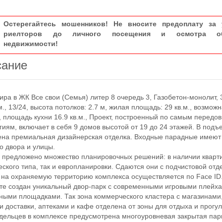
Остерегайтесь мошенников! Не вносите предоплату за 
риелторов до личного посещения и осмотра об
недвижимости!
сание
а в ЖК Все свои (Семья) литер 8 очередь 3, Газобетон-монолит, 3 
.м., 13/24, высота потолков: 2.7 м, жилая площадь: 29 кв.м., возмож
, площадь кухни 16.9 кв.м., Проект, построенный по самым передо
гиям, включает в себя 9 домов высотой от 19 до 24 этажей. В подъ
на премиальная дизайнерская отделка. Входные парадные имеют
со двора и улицы.
редложено множество планировочных решений: в наличии кварти
еского типа, так и европланировки. Сдаются они с подчистовой отд
а охраняемую территорию комплекса осуществляется по Face ID
те создан уникальный двор-парк с современными игровыми плейх
ными площадками. Так зона коммерческого кластера с магазинами
и доставки, аптеками и кафе отделена от зоны для отдыха и прогул
дельцев в комплексе предусмотрена многоуровневая закрытая пар