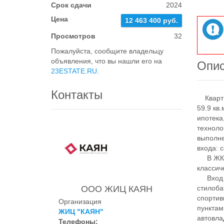
Срок сдачи
2024
Цена
12 463 400 руб.
Просмотров
32
Пожалуйста, сообщите владельцу
объявления, что вы нашли его на
Опи
23ESTATE.RU
.
Контакты
Квартир
59.9 кв
ипотека
техноло
выполне
входа: 
В ЖК п
классич
Вход н
ООО ЖИЦ КАЯН
стилоба
спортив
Организация
пунктам
ЖИЦ "КАЯН"
автовла
Телефоны: