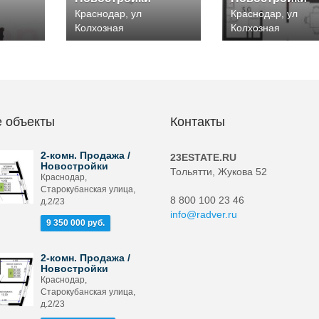
Краснодар, ул
Краснодар, ул
Колхозная
Колхозная
 объекты
Контакты
2-комн. Продажа /
23ESTATE.RU
Новостройки
Тольятти, Жукова 52
Краснодар,
Старокубанская улица,
8 800 100 23 46
д.2/23
info@radver.ru
9 350 000 руб.
2-комн. Продажа /
Новостройки
Краснодар,
Старокубанская улица,
д.2/23