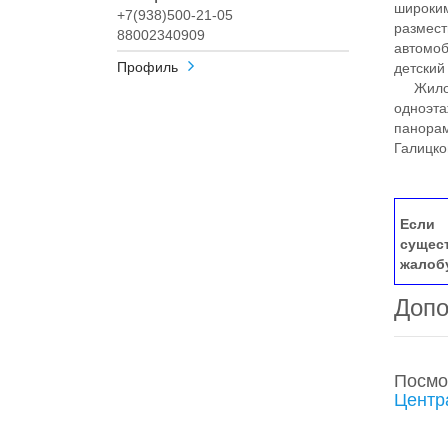
широким
+7(938)500-21-05
размест
88002340909
автомоб
Профиль
детский
Жилой 
одноэта
панорам
Галицко
Если 
сущес
жалоб
Допо
Посмо
Центр