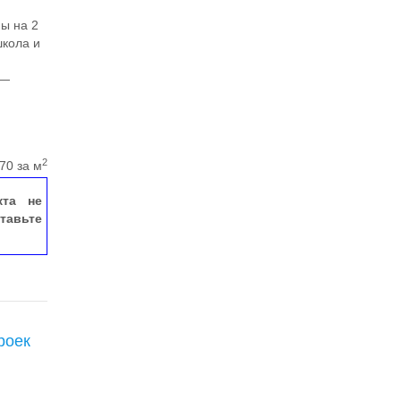
ы на 2
школа и
 —
2
70 за м
кта не
тавьте
роек