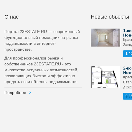
О нас
Новые объекты
1-ко
Портал 23ESTATE.RU — современный
Нов
функциональный помощник на рынке
Крас
недвижимости в интернет-
Завод
пространстве.
1 4
Для профессионалов рынка и
собственников 23ESTATE.RU - это
2-ко
множество актуальных возможностей,
Нов
позволяющих быстро и эффективно
Крас
продать свои объекты недвижимости.
Стар
д.2/2
Подробнее
9 3