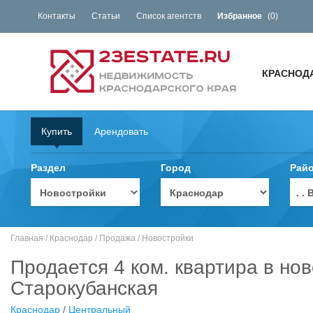
Контакты
Статьи
Список агентств
Избранное
(
0
)
КРАСНОД
Купить
Арендовать
Раздел
Город
Рай
. 
Главная
/
Краснодар
/
Продажа
/
Новостройки
Продается 4 ком. квартира в нов
Старокубанская
Краснодар
/
Центральный