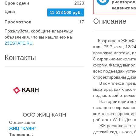
риелтор
Срок сдачи
2023
недвижимо
Цена
11 518 500 руб.
Описание
Просмотров
17
Пожалуйста, сообщите владельцу
объявления, что вы нашли его на
Квартира в ЖК «‎Фон
23ESTATE.RU
.
к.кв., 75.7 кв.м., 12
возможна ипотека, п
Контакты
8 кирпично-монолитн
форму. Фасад выполн
всех подъездах уст
спроектированы диз
В комплексе предло
квартиры, как класси
подчистовой отделко
На территории комп
оснащен современны
комплекса спроекти
ООО ЖИЦ КАЯН
работает Wi-Fi. Для
Организация
ЖК расположен в ми
ЖИЦ "КАЯН"
детский сад, школа,
Телефоны: