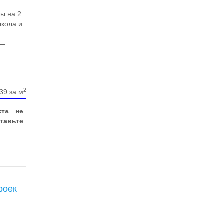
ы на 2
школа и
 —
2
39 за м
кта не
тавьте
роек