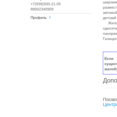
широким
+7(938)500-21-05
размест
88002340909
автомоб
Профиль
детский
Жилой 
одноэта
панорам
Галицко
Если 
сущес
жалоб
Допо
Посмо
Центр