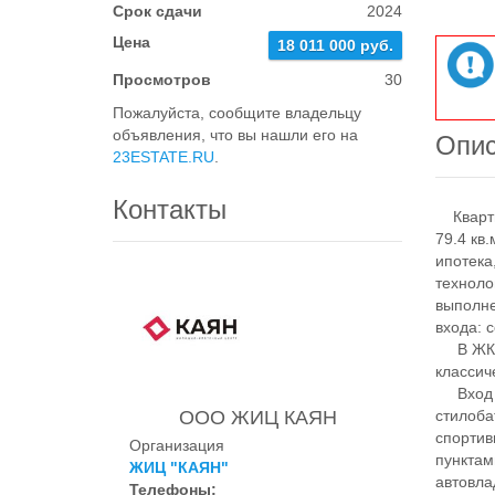
Срок сдачи
2024
Цена
18 011 000 руб.
Просмотров
30
Пожалуйста, сообщите владельцу
объявления, что вы нашли его на
Опи
23ESTATE.RU
.
Контакты
Квартир
79.4 кв
ипотека
техноло
выполне
входа: 
В ЖК п
классич
Вход н
ООО ЖИЦ КАЯН
стилоба
спортив
Организация
пунктам
ЖИЦ "КАЯН"
автовла
Телефоны: