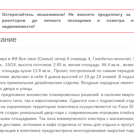
Остерегайтесь мошенников! Не вносите предоплату за 
риелторов до личного посещения и осмотра об
недвижимости!
сание
а в ЖК Все свои (Семья) литер 6 очередь 4, Газобетон-монолит, 3 
.м., 19/24, высота потолков: 2.85 м, жилая площадь: 46.4 кв.м., воз
, площадь кухни 13.8 кв.м., Проект, построенный по самым передо
гиям, включает в себя 9 домов высотой от 19 до 24 этажей. В подъ
на премиальная дизайнерская отделка. Входные парадные имеют
со двора и улицы.
редложено множество планировочных решений: в наличии кварти
еского типа, так и европланировки. Сдаются они с подчистовой отд
а охраняемую территорию комплекса осуществляется по Face ID
те создан уникальный двор-парк с современными игровыми плейх
ными площадками. Так зона коммерческого кластера с магазинами
и доставки, аптеками и кафе отделена от зоны для отдыха и прогул
дельцев в комплексе предусмотрена многоуровневая закрытая пар