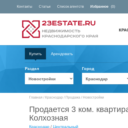
Контакты
Статьи
Список агентств
Избранное
(
0
)
КРА
Купить
Арендовать
Раздел
Город
Главная
/
Краснодар
/
Продажа
/
Новостройки
Продается 3 ком. квартир
Колхозная
Краснодар
/
Центральный