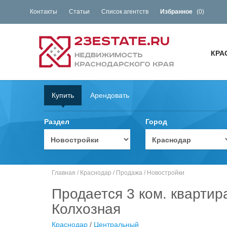
Контакты
Статьи
Список агентств
Избранное
(
0
)
КРА
Купить
Арендовать
Раздел
Город
Главная
/
Краснодар
/
Продажа
/
Новостройки
Продается 3 ком. квартир
Колхозная
Краснодар
/
Центральный