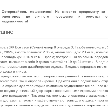
Остерегайтесь мошенников! Не вносите предоплату за 
риелторов до личного посещения и осмотра об
недвижимости!
сание
а в ЖК Все свои (Семья) литер 8 очередь 3, Газобетон-монолит, 3 
.м., 20/24, высота потолков: 2.85 м, жилая площадь: 29 кв.м., возмо
, площадь кухни 16.9 кв.м., Проект, построенный по самым передо
гиям, включает в себя 9 домов высотой от 19 до 24 этажей. В подъ
на премиальная дизайнерская отделка. Входные парадные имеют
со двора и улицы.
редложено множество планировочных решений: в наличии кварти
еского типа, так и европланировки. Сдаются они с подчистовой отд
а охраняемую территорию комплекса осуществляется по Face ID
те создан уникальный двор-парк с современными игровыми плейх
ными площадками. Так зона коммерческого кластера с магазинами
и доставки, аптеками и кафе отделена от зоны для отдыха и прогул
дельцев в комплексе предусмотрена многоуровневая закрытая пар