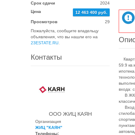
Срок сдачи
2024
Цена
12 463 400 руб.
Просмотров
29
Пожалуйста, сообщите владельцу
объявления, что вы нашли его на
Опи
23ESTATE.RU
.
Контакты
Квартир
59.9 кв
ипотека
техноло
выполне
входа: 
В ЖК п
классич
Вход н
ООО ЖИЦ КАЯН
стилоба
спортив
Организация
пунктам
ЖИЦ "КАЯН"
автовла
Телефоны: