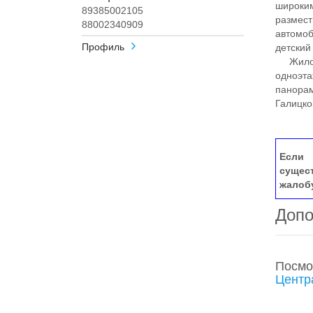
широким
89385002105
размест
88002340909
автомоб
Профиль
детский
Жилой 
одноэта
панорам
Галицко
Если 
сущес
жалоб
Допо
Посмо
Центр