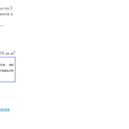
ы на 2
школа и
 —
2
70 за м
кта не
тавьте
роек