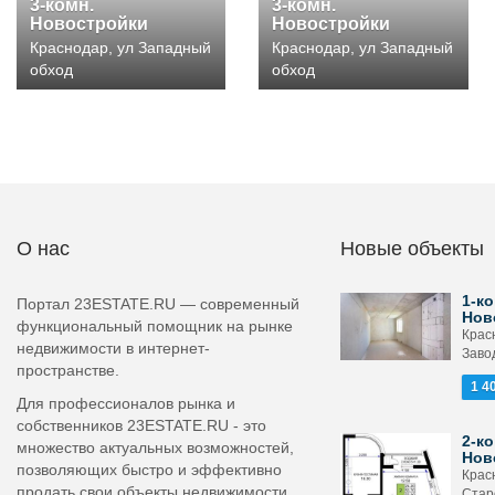
3-комн.
3-комн.
Новостройки
Новостройки
Краснодар, ул Западный
Краснодар, ул Западный
обход
обход
О нас
Новые объекты
1-ко
Портал 23ESTATE.RU — современный
Нов
функциональный помощник на рынке
Крас
недвижимости в интернет-
Завод
пространстве.
1 4
Для профессионалов рынка и
собственников 23ESTATE.RU - это
2-ко
множество актуальных возможностей,
Нов
позволяющих быстро и эффективно
Крас
продать свои объекты недвижимости.
Стар