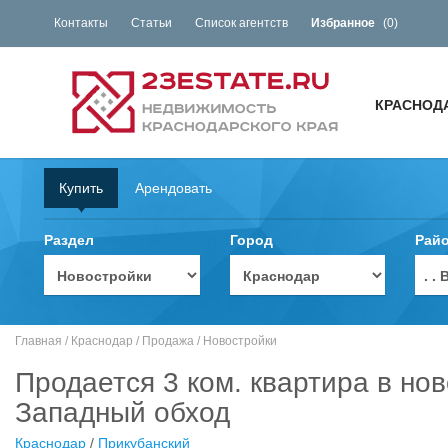
Контакты
Статьи
Список агентств
Избранное
(
0
)
КРАСНОД
Купить
Арендовать
Раздел
Город
Рай
. 
Главная
/
Краснодар
/
Продажа
/
Новостройки
Продается 3 ком. квартира в нов
Западный обход
Краснодар
/
Прикубанский