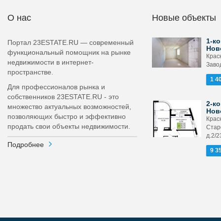
О нас
Новые объекты
1-ко
Портал 23ESTATE.RU — современный
Нов
функциональный помощник на рынке
Крас
недвижимости в интернет-
Завод
пространстве.
1 4
Для профессионалов рынка и
собственников 23ESTATE.RU - это
2-ко
множество актуальных возможностей,
Нов
позволяющих быстро и эффективно
Крас
продать свои объекты недвижимости.
Стар
д.2/2
Подробнее
9 3