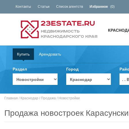
Контакты
Статьи
Список агентств
Избранное
(
0
)
КРАСНОД
Купить
Арендовать
Раздел
Город
Рай
. 
Главная
/
Краснодар
/
Продажа
/
Новостройки
Продажа новостроек Карасунски