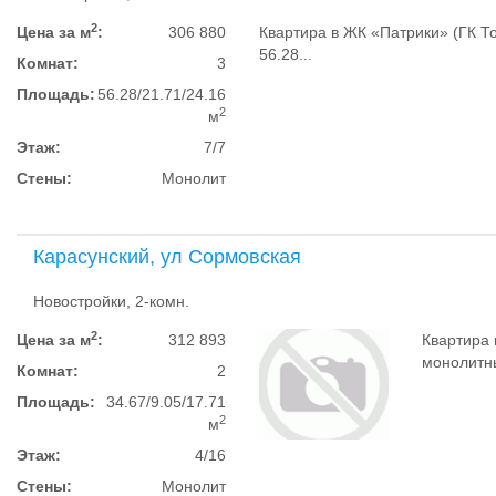
2
Цена за м
:
306 880
Квартира в ЖК «Патрики» (ГК То
56.28...
Комнат:
3
Площадь:
56.28/21.71/24.16
2
м
Этаж:
7/7
Стены:
Монолит
Карасунский, ул Сормовская
Новостройки, 2-комн.
2
Цена за м
:
312 893
Квартира 
монолитный
Комнат:
2
Площадь:
34.67/9.05/17.71
2
м
Этаж:
4/16
Стены:
Монолит