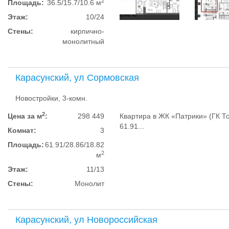
2
Площадь:
36.5/15.7/10.6 м
Этаж:
10/24
Стены:
кирпично-
монолитный
Карасунский, ул Сормовская
Новостройки, 3-комн.
2
Цена за м
:
298 449
Квартира в ЖК «Патрики» (ГК То
61.91...
Комнат:
3
Площадь:
61.91/28.86/18.82
2
м
Этаж:
11/13
Стены:
Монолит
Карасунский, ул Новороссийская