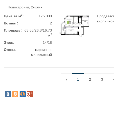
Новостройки, 2-комн.
2
Цена за м
:
175 000
Продается
кирпичной
Комнат:
2
Площадь:
63.55/26.8/16.73
2
м
Этаж:
14/18
Стены:
кирпично-
монолитный
‹
1
2
3