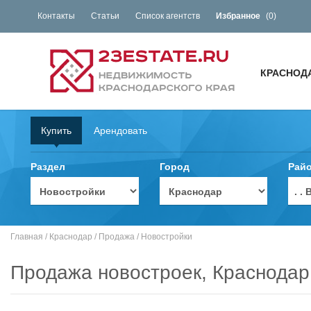
Контакты
Статьи
Список агентств
Избранное
(
0
)
КРАСНОД
Купить
Арендовать
Раздел
Город
Рай
. 
Главная
/
Краснодар
/
Продажа
/
Новостройки
Продажа новостроек, Краснодар