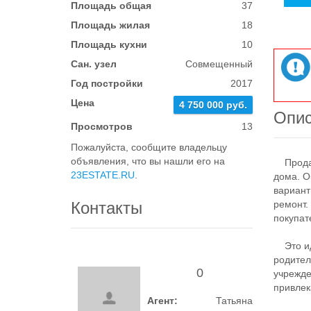
Площадь общая
37
Площадь жилая
18
Площадь кухни
10
Сан. узел
Совмещенный
Год постройки
2017
Цена
4 750 000 руб.
Опи
Просмотров
13
Пожалуйста, сообщите владельцу
объявления, что вы нашли его на
Продает
23ESTATE.RU
.
дома. О
вариант
Контакты
ремонт.
покупат
Это иде
родител
0
учрежде
привлек
Агент:
Татьяна