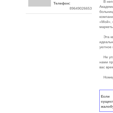
В непос
Телефон:
Академи
89649026653
больниц
компани
«Мой», 
маркеты
Эта ква
идеальн
уютное 
Не упус
нами пр
вас вре
Номер 
Если 
сущес
жалоб