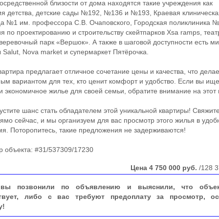
редственной близости от дома находятся такие учреждения как
я детства, детские сады №192, №136 и №193, Краевая клиническ
а №1 им. профессора С.В. Очаповского, Городская поликлиника №
я по проектированию и строительству скейтпарков Xsa ramps, теат
веревочный парк «Вершок». А также в шаговой доступности есть ми
 Salut, Nova market и супермаркет Пятёрочка.
ртира предлагает отличное сочетание цены и качества, что делае
ым вариантом для тех, кто ценит комфорт и удобство. Если вы ищ
и экономичное жилье для своей семьи, обратите внимание на этот 
тите шанс стать обладателем этой уникальной квартиры! Свяжите
ямо сейчас, и мы организуем для вас просмотр этого жилья в удоб
мя. Поторопитесь, такие предложения не задерживаются!
объекта: #31/537309/17230
Цена
4 750 000
руб.
/128 3
вы позвонили по объявлению и выяснили, что объе
твует, либо с вас требуют предоплату за просмотр, ос
у!