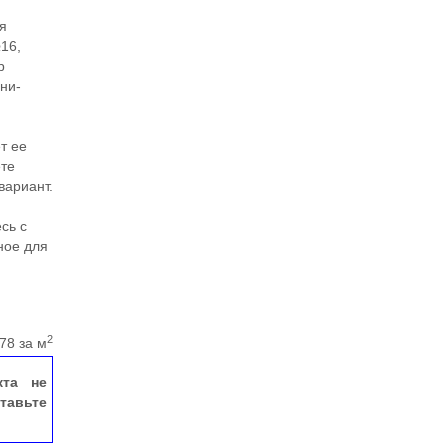
ая
16,
р
ни-
т ее
ете
вариант.
сь с
ное для
2
78 за м
кта не
тавьте