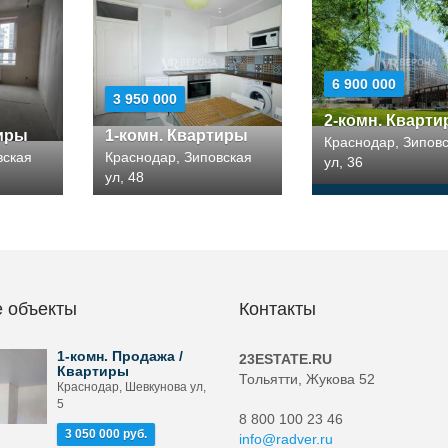
6 900 000
3 950 000
2-комн. Кварт
тиры
1-комн. Квартиры
Краснодар, Зипов
вская
Краснодар, Зиповская
ул, 36
ул, 48
 объекты
Контакты
1-комн. Продажа /
23ESTATE.RU
Квартиры
Тольятти, Жукова 52
Краснодар, Шевкунова ул,
5
8 800 100 23 46
3 050 000 руб.
info@radver.ru