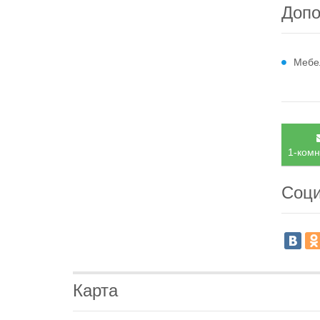
Допо
Мебе
1-комн
Соци
Карта