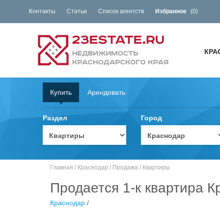
Контакты
Статьи
Список агентств
Избранное
(
0
)
КРА
Купить
Арендовать
Раздел
Город
Главная
/
Краснодар
/
Продажа
/
Квартиры
Продается 1-к квартира К
Краснодар
/