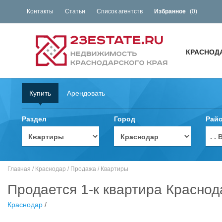
Контакты
Статьи
Список агентств
Избранное
(
0
)
КРАСНОД
Купить
Арендовать
Раздел
Город
Рай
. 
Главная
/
Краснодар
/
Продажа
/
Квартиры
Продается 1-к квартира Краснод
Краснодар
/