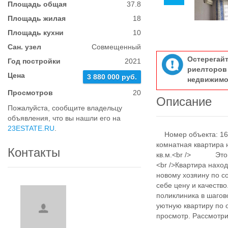
Площадь общая
37.8
Площадь жилая
18
Площадь кухни
10
Сан. узел
Совмещенный
Остерегай
Год постройки
2021
риелтор
Цена
3 880 000 руб.
недвижимо
Просмотров
20
Описание
Пожалуйста, сообщите владельцу
объявления, что вы нашли его на
23ESTATE.RU
.
Номер объекта: 1
комнатная квартира 
Контакты
кв.м.<br /> Это ид
<br />Квартира нахо
новому хозяину по 
себе цену и качест
поликлиника в шагов
уютную квартиру по о
просмотр. Рассмотр