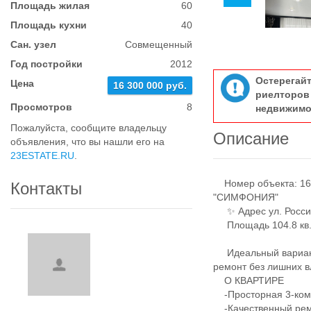
Площадь жилая
60
Площадь кухни
40
Сан. узел
Совмещенный
Год постройки
2012
Остерегай
Цена
16 300 000 руб.
риелтор
Просмотров
8
недвижимо
Пожалуйста, сообщите владельцу
Описание
объявления, что вы нашли его на
23ESTATE.RU
.
Номер объекта: 1
Контакты
"СИМФОНИЯ"
✨ Адрес ул. Россий
Площадь 104.8 кв.
Идеальный вариант 
ремонт без лишних 
О КВАРТИРЕ
-Просторная 3-ком
-Качественный ре