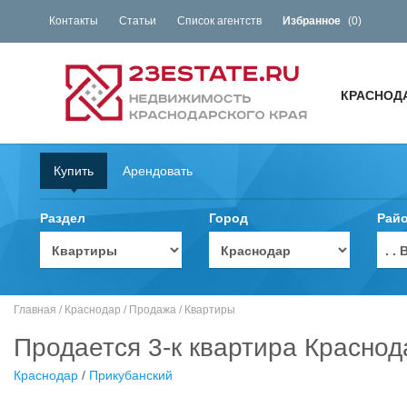
Контакты
Статьи
Список агентств
Избранное
(
0
)
КРАСНОД
Купить
Арендовать
Раздел
Город
Рай
. 
Главная
/
Краснодар
/
Продажа
/
Квартиры
Продается 3-к квартира Краснод
Краснодар
/
Прикубанский