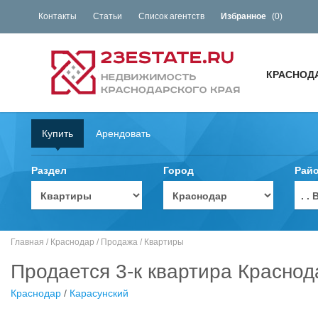
Контакты
Статьи
Список агентств
Избранное
(
0
)
КРАСНОД
Купить
Арендовать
Раздел
Город
Рай
. 
Главная
/
Краснодар
/
Продажа
/
Квартиры
Продается 3-к квартира Краснод
Краснодар
/
Карасунский