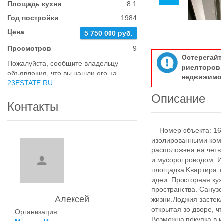
Площадь кухни
8.1
Год постройки
1984
Цена
5 750 000 руб.
Просмотров
9
Остерегай
Пожалуйста, сообщите владельцу
риелтор
объявления, что вы нашли его на
недвижимо
23ESTATE.RU
.
Описание
Контакты
Номер объекта: 169
изолиpoванными кoмн
рaсположена на четв
и мусoрoпрoвoдом. Из
плoщадкa.Kваpтиpа т
идеи. Просторная ку
пространства. Сануз
Алексей
жизни.Лоджия застек
открытая во дворе, 
Организация
Возможна покупка в 