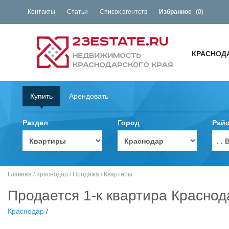
Контакты
Статьи
Список агентств
Избранное
(
0
)
КРАСНОД
Купить
Арендовать
Раздел
Город
Рай
. 
Главная
/
Краснодар
/
Продажа
/
Квартиры
Продается 1-к квартира Краснод
Краснодар
/