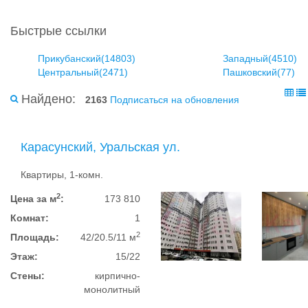
Быстрые ссылки
Прикубанский(14803)
Западный(4510)
Центральный(2471)
Пашковский(77)
Найдено:
2163
Подписаться на обновления
Карасунский, Уральская ул.
Квартиры, 1-комн.
2
Цена за м
:
173 810
Комнат:
1
2
Площадь:
42/20.5/11 м
Этаж:
15/22
Стены:
кирпично-
монолитный