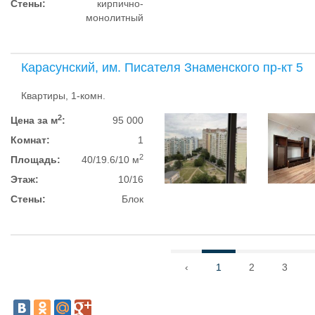
Стены:
кирпично-
монолитный
Карасунский, им. Писателя Знаменского пр-кт 5
Квартиры, 1-комн.
2
Цена за м
:
95 000
Комнат:
1
2
Площадь:
40/19.6/10 м
Этаж:
10/16
Стены:
Блок
‹
1
2
3