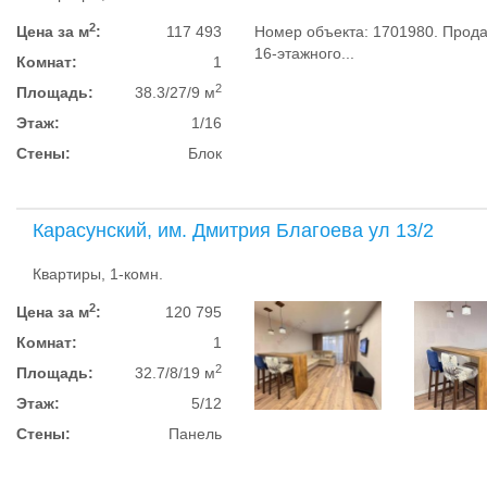
2
Цена за м
:
117 493
Номер объекта: 1701980. Прода
16-этажного...
Комнат:
1
2
Площадь:
38.3/27/9 м
Этаж:
1/16
Стены:
Блок
Карасунский, им. Дмитрия Благоева ул 13/2
Квартиры, 1-комн.
2
Цена за м
:
120 795
Комнат:
1
2
Площадь:
32.7/8/19 м
Этаж:
5/12
Стены:
Панель