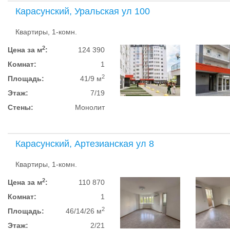
Карасунский, Уральская ул 100
Квартиры, 1-комн.
2
Цена за м
:
124 390
Комнат:
1
2
Площадь:
41/9 м
Этаж:
7/19
Стены:
Монолит
Карасунский, Артезианская ул 8
Квартиры, 1-комн.
2
Цена за м
:
110 870
Комнат:
1
2
Площадь:
46/14/26 м
Этаж:
2/21