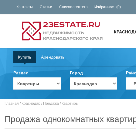
Контакты
Статьи
Список агентств
Избранное
(
0
)
КРАСНОД
Купить
Арендовать
Раздел
Город
Рай
. 
Главная
/
Краснодар
/
Продажа
/
Квартиры
Продажа однокомнатных квартир