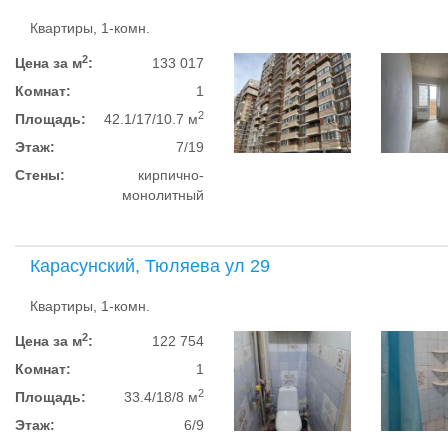
Квартиры, 1-комн.
2
Цена за м
:
133 017
Комнат:
1
2
Площадь:
42.1/17/10.7 м
Этаж:
7/19
Стены:
кирпично-
монолитный
Карасунский, Тюляева ул 29
Квартиры, 1-комн.
2
Цена за м
:
122 754
Комнат:
1
2
Площадь:
33.4/18/8 м
Этаж:
6/9