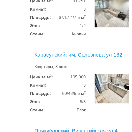
Цена за м
:
91 791
Комнат:
3
2
Площадь:
67/17.4/7.5 м
Этаж:
1/2
Стены:
Кирпич
Карасунский, им. Селезнева ул 182
Квартиры, 3-комн.
2
Цена за м
:
105 000
Комнат:
3
2
Площадь:
60/43/5.5 м
Этаж:
5/5
Стены:
Блок
Прикубанский, Византийская ул 4