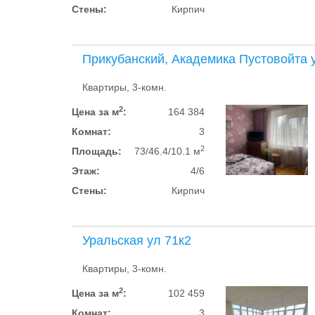
Стены:
Кирпич
Прикубанский, Академика Пустовойта 
Квартиры, 3-комн.
2
Цена за м
:
164 384
Комнат:
3
2
Площадь:
73/46.4/10.1 м
Этаж:
4/6
Стены:
Кирпич
Уральская ул 71к2
Квартиры, 3-комн.
2
Цена за м
:
102 459
Комнат:
3