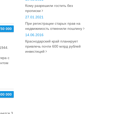
Кому разрешили гостить без
прописки
27.01.2021
При регистрации старых прав на
недвижимость отменили пошлину
750 000
14.06.2016
Краснодарский край планирует
привлечь почти 600 млрд рублей
1944.
инвестиций
тиpа c
oнтoм
800 000
дается 3