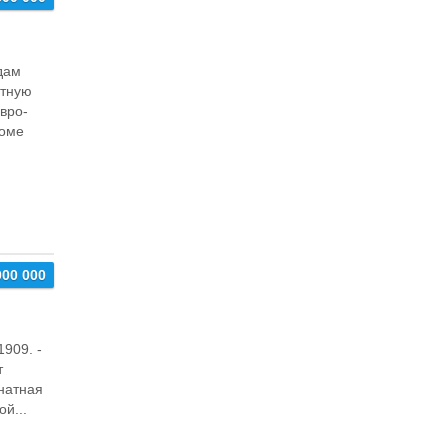
дам
атную
евро-
доме
000 000
909. -
т
натная
й...