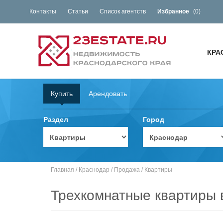
Контакты
Статьи
Список агентств
Избранное
(
0
)
КРА
Купить
Арендовать
Раздел
Город
Главная
/
Краснодар
/
Продажа
/
Квартиры
Трехкомнатные квартиры 