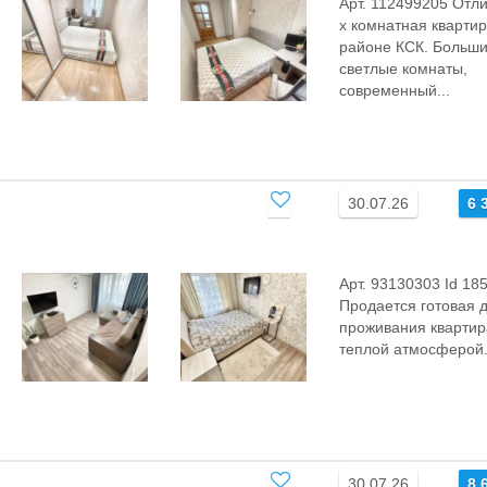
Арт. 112499205 Отли
х комнатная квартир
районе КСК. Больш
светлые комнаты,
современный...
30.07.26
6 
Арт. 93130303 Id 185
Продается готовая 
проживания квартир
теплой атмосферой.
30.07.26
8 