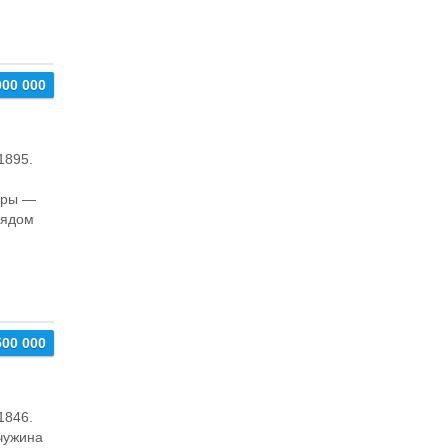
000 000
1895.
иры —
Рядoм
500 000
1846.
чужина