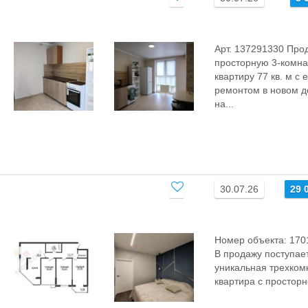
Арт. 137291330 Про
просторную 3‑комн
квартиру 77 кв. м с 
ремонтом в новом 
на...
30.07.26
29 
Номер объекта: 1701
В продажу поступае
уникальная трехком
квартира с просторно