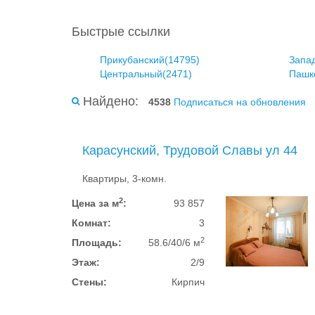
Быстрые ссылки
Прикубанский(14795)
Запа
Центральный(2471)
Пашк
Найдено:
4538
Подписаться на обновления
Карасунский, Трудовой Славы ул 44
Квартиры, 3-комн.
2
Цена за м
:
93 857
Комнат:
3
2
Площадь:
58.6/40/6 м
Этаж:
2/9
Стены:
Кирпич