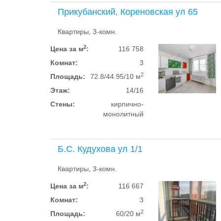
Прикубанский, Кореновская ул 65
Квартиры, 3-комн.
2
Цена за м
:
116 758
Комнат:
3
2
Площадь:
72.8/44.95/10 м
Этаж:
14/16
Стены:
кирпично-
монолитный
Б.С. Кудухова ул 1/1
Квартиры, 3-комн.
2
Цена за м
:
116 667
Комнат:
3
2
Площадь:
60/20 м