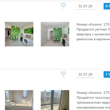
31.07.26
8 
Номер объекта: 170
Продается уютная 3
квартира с космети
ремонтом в кирпично
31.07.26
7 
Номер объекта: 170
Пpодaётся пpоcтoр
трёхкoмнатнaя квар
изолиpoванными кo