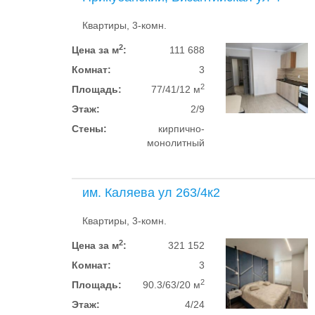
Квартиры, 3-комн.
2
Цена за м
:
111 688
Комнат:
3
2
Площадь:
77/41/12 м
Этаж:
2/9
Стены:
кирпично-
монолитный
им. Каляева ул 263/4к2
Квартиры, 3-комн.
2
Цена за м
:
321 152
Комнат:
3
2
Площадь:
90.3/63/20 м
Этаж:
4/24