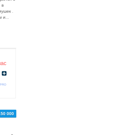
 в
ушек .
 и...
час
 PRO
150 000