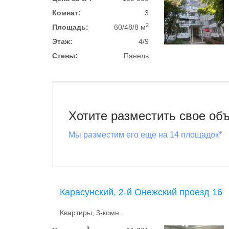
Комнат:
3
2
Площадь:
60/48/8 м
Этаж:
4/9
Стены:
Панель
Хотите разместить свое об
Мы разместим его еще на 14 площадок*
Карасунский, 2-й Онежский проезд 16
Квартиры, 3-комн.
2