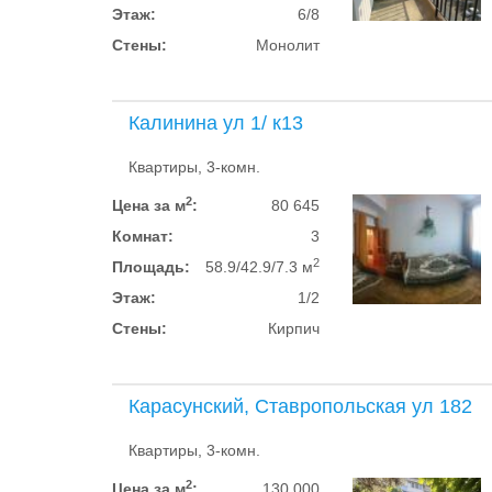
Этаж:
6/8
Стены:
Монолит
Калинина ул 1/ к13
Квартиры, 3-комн.
2
Цена за м
:
80 645
Комнат:
3
2
Площадь:
58.9/42.9/7.3 м
Этаж:
1/2
Стены:
Кирпич
Карасунский, Ставропольская ул 182
Квартиры, 3-комн.
2
Цена за м
:
130 000