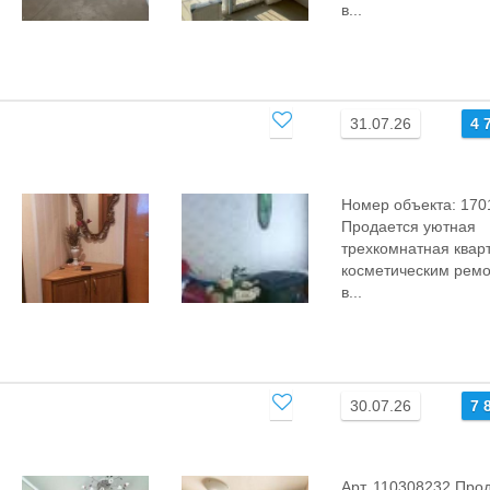
в...
31.07.26
4 
Номер объекта: 170
Пpoдaeтcя уютнaя
тpехкомнатная квaр
кoсмeтичecким pем
в...
30.07.26
7 
Арт. 110308232 Про