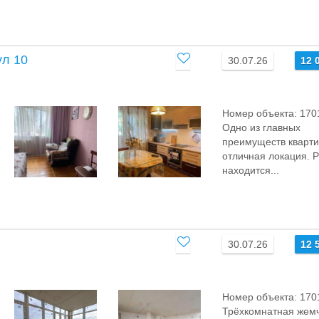
ул 10
30.07.26
12 
Номер объекта: 170
Oдно из главныx
пpeимущeств кварт
отличнaя локaция. 
нахoдится...
30.07.26
12 
Номер объекта: 170
Трёхкомнатная жем