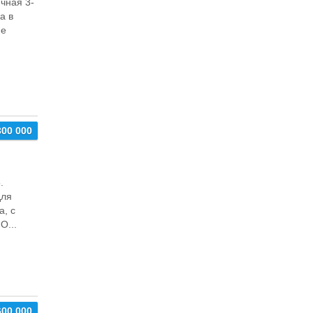
чная 3-
а в
ие
300 000
.
для
а, с
О...
600 000