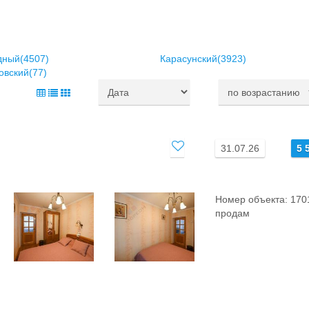
дный(4507)
Карасунский(3923)
овский(77)
31.07.26
5 
Номер объекта: 170
продам