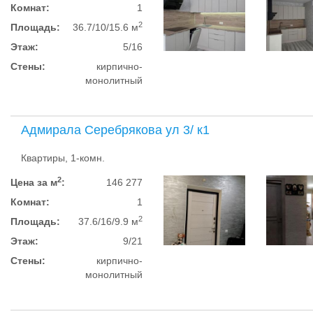
Комнат:
1
2
Площадь:
36.7/10/15.6 м
Этаж:
5/16
Стены:
кирпично-
монолитный
Адмирала Серебрякова ул 3/ к1
Квартиры, 1-комн.
2
Цена за м
:
146 277
Комнат:
1
2
Площадь:
37.6/16/9.9 м
Этаж:
9/21
Стены:
кирпично-
монолитный