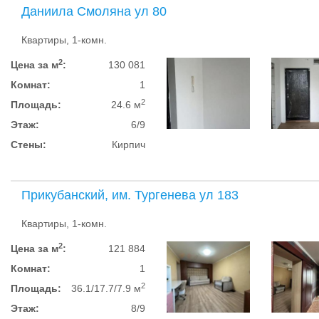
Даниила Смоляна ул 80
Квартиры, 1-комн.
2
Цена за м
:
130 081
Комнат:
1
2
Площадь:
24.6 м
Этаж:
6/9
Стены:
Кирпич
Прикубанский, им. Тургенева ул 183
Квартиры, 1-комн.
2
Цена за м
:
121 884
Комнат:
1
2
Площадь:
36.1/17.7/7.9 м
Этаж:
8/9