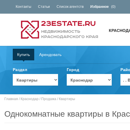
Контакты
Статьи
Список агентств
Избранное
(
0
)
КРАСНОД
Купить
Арендовать
Раздел
Город
Рай
. 
Главная
/
Краснодар
/
Продажа
/
Квартиры
Однокомнатные квартиры в Кра