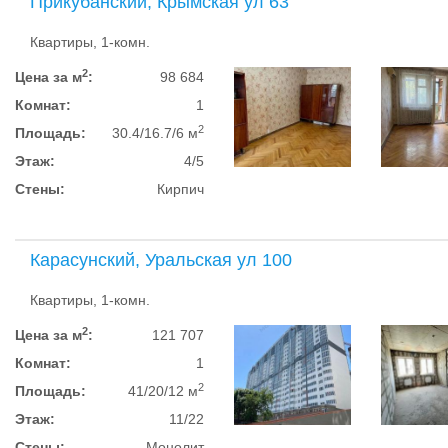
Прикубанский, Крымская ул 63
Квартиры, 1-комн.
2
Цена за м
:
98 684
Комнат:
1
2
Площадь:
30.4/16.7/6 м
Этаж:
4/5
Стены:
Кирпич
Карасунский, Уральская ул 100
Квартиры, 1-комн.
2
Цена за м
:
121 707
Комнат:
1
2
Площадь:
41/20/12 м
Этаж:
11/22
Стены:
Монолит