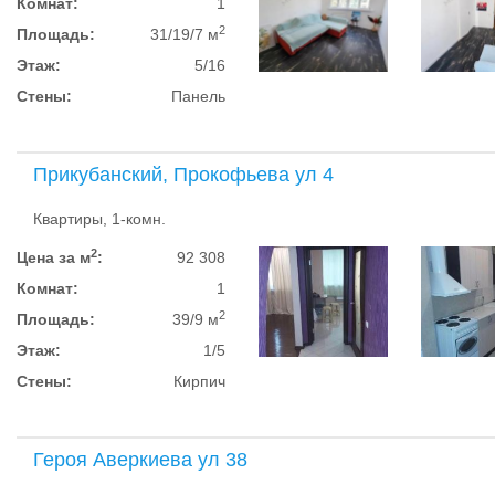
Комнат:
1
2
Площадь:
31/19/7 м
Этаж:
5/16
Стены:
Панель
Прикубанский, Прокофьева ул 4
Квартиры, 1-комн.
2
Цена за м
:
92 308
Комнат:
1
2
Площадь:
39/9 м
Этаж:
1/5
Стены:
Кирпич
Героя Аверкиева ул 38