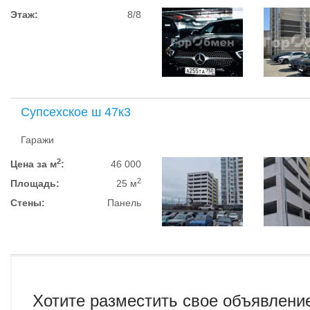
Этаж:
8/8
Супсехское ш 47к3
Гаражи
2
Цена за м
:
46 000
2
Площадь:
25 м
Стены:
Панель
Хотите разместить свое объявлени