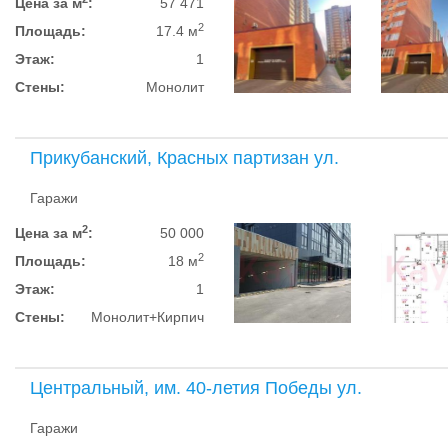
Цена за м
:
57 471
2
Площадь:
17.4 м
Этаж:
1
Стены:
Монолит
Прикубанский, Красных партизан ул.
Гаражи
2
Цена за м
:
50 000
2
Площадь:
18 м
Этаж:
1
Стены:
Монолит+Кирпич
Центральный, им. 40-летия Победы ул.
Гаражи