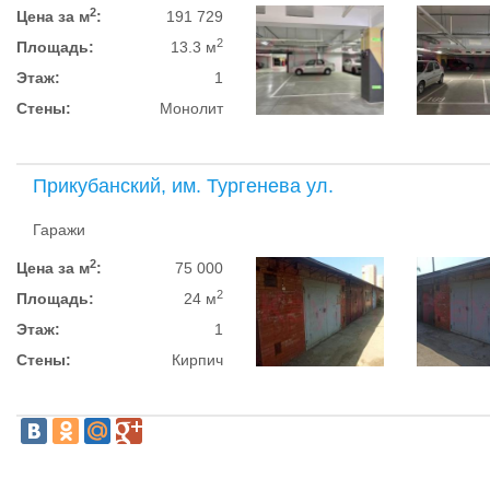
2
Цена за м
:
191 729
2
Площадь:
13.3 м
Этаж:
1
Стены:
Монолит
Прикубанский, им. Тургенева ул.
Гаражи
2
Цена за м
:
75 000
2
Площадь:
24 м
Этаж:
1
Стены:
Кирпич