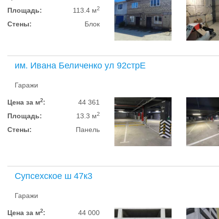
2
Площадь:
113.4 м
Стены:
Блок
им. Ивана Беличенко ул 92стрЕ
Гаражи
2
Цена за м
:
44 361
2
Площадь:
13.3 м
Стены:
Панель
Супсехское ш 47к3
Гаражи
2
Цена за м
:
44 000