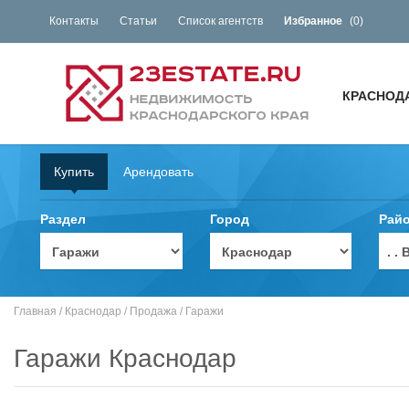
Контакты
Статьи
Список агентств
Избранное
(
0
)
КРАСНОД
Купить
Арендовать
Раздел
Город
Рай
. 
Главная
/
Краснодар
/
Продажа
/
Гаражи
Гаражи Краснодар