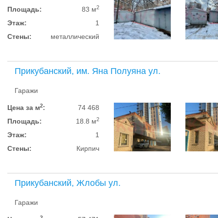
2
Площадь:
83 м
Этаж:
1
Стены:
металлический
Прикубанский, им. Яна Полуяна ул.
Гаражи
2
Цена за м
:
74 468
2
Площадь:
18.8 м
Этаж:
1
Стены:
Кирпич
Прикубанский, Жлобы ул.
Гаражи
2