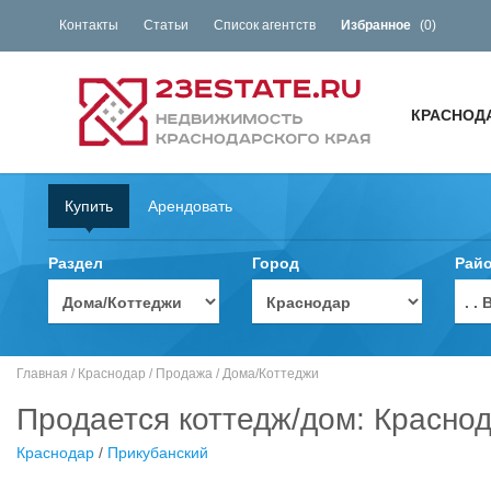
Контакты
Статьи
Список агентств
Избранное
(
0
)
КРАСНОД
Купить
Арендовать
Раздел
Город
Рай
. 
Главная
/
Краснодар
/
Продажа
/
Дома/Коттеджи
Продается коттедж/дом: Краснод
Краснодар
/
Прикубанский