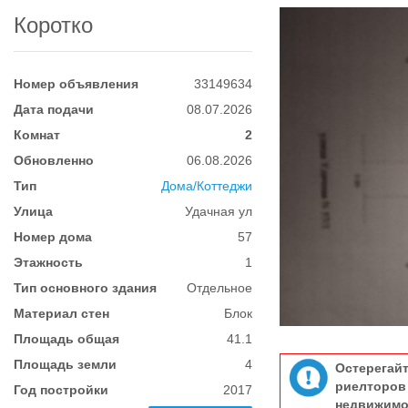
Коротко
Номер объявления
33149634
Дата подачи
08.07.2026
Комнат
2
Обновленно
06.08.2026
Тип
Дома/Коттеджи
Улица
Удачная ул
Номер дома
57
Этажность
1
Тип основного здания
Отдельное
Материал стен
Блок
Площадь общая
41.1
Площадь земли
4
Остерегай
риелтор
Год постройки
2017
недвижимо