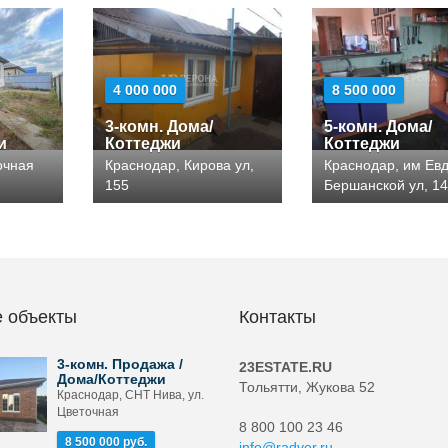
4 000 000
8 500 000
3-комн. Дома/
5-комн. Дома/
и
Коттеджи
Коттеджи
очная
Краснодар, Кирова ул,
Краснодар, им Ев
155
Бершанской ул, 1
 объекты
Контакты
3-комн. Продажа /
23ESTATE.RU
Дома/Коттеджи
Тольятти, Жукова 52
Краснодар, СНТ Нива, ул.
Цветочная
8 800 100 23 46
8 500 000 руб.
info@radver.ru