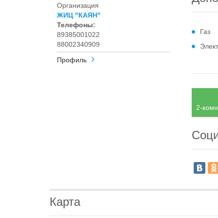
Организация
ЖИЦ "КАЯН"
Телефоны:
Газ
89385001022
88002340909
Элек
Профиль
2-комн
Соци
Карта