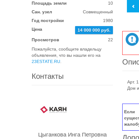
Площадь земли
10
Сан. узел
Совмещенный
Год постройки
1980
Цена
14 000 000 руб.
Просмотров
22
Пожалуйста, сообщите владельцу
объявления, что вы нашли его на
Опи
23ESTATE.RU
.
Контакты
Арт. 1
Дом и 1
Если 
сущес
жалоб
Цыганкова Инга Петровна
Допо