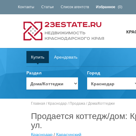
Контакты
Статьи
Список агентств
Избранное
(
0
)
КРА
Купить
Арендовать
Раздел
Город
Главная
/
Краснодар
/
Продажа
/
Дома/Коттеджи
Продается коттедж/дом: 
ул.
Краснодар
/
Карасунский