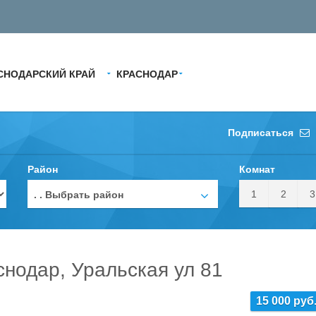
СНОДАРСКИЙ КРАЙ
КРАСНОДАР
Подписаться
Район
Комнат
1
2
3
. . Выбрать район
снодар, Уральская ул 81
15 000 руб