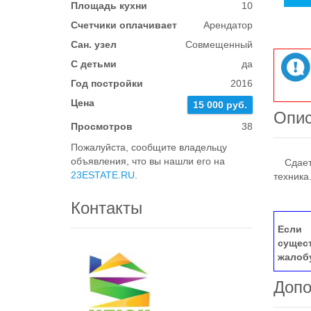
Площадь кухни
10
Счетчики оплачивает
Арендатор
Сан. узел
Совмещенный
С детьми
да
Год постройки
2016
Цена
15 000 руб.
Опи
Просмотров
38
Пожалуйста, сообщите владельцу
объявления, что вы нашли его на
Сдается
23ESTATE.RU
.
техника
Контакты
Если 
сущес
жалоб
Допо