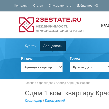
Контакты
Статьи
Список агентств
Избранное
(
0
)
КРА
Купить
Арендовать
Раздел
Город
Главная
/
Краснодар
/
Аренда
/
Аренда квартир
Сдам 1 ком. квартиру Кра
Краснодар
/
Карасунский