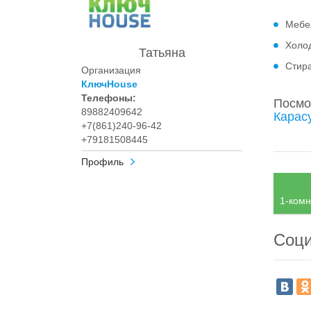
Мебе
Холо
Татьяна
Стир
Организация
КлючHouse
Телефоны:
Посмо
89882409642
Карас
+7(861)240-96-42
+79181508445
Профиль
1-комн
Соци