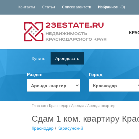
Контакты
Статьи
Список агентств
Избранное
(
0
)
КРА
Купить
Арендовать
Раздел
Город
Главная
/
Краснодар
/
Аренда
/
Аренда квартир
Сдам 1 ком. квартиру Кра
Краснодар
/
Карасунский