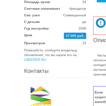
Площадь кухни
34
Счетчики оплачивает
Арендатор
Сан. узел
Совмещенный
С детьми
да
Год постройки
2008
Цена
17 000 руб.
Опи
Просмотров
33
Пожалуйста, сообщите владельцу
объявления, что вы нашли его на
Чистая,
23ESTATE.RU
.
теплосч
холодил
Контакты
застекл
прихоже
Если 
сущес
жалоб