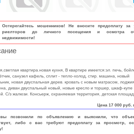
Остерегайтесь мошенников! Не вносите предоплату за 
риелторов до личного посещения и осмотра об
недвижимости!
сание
светлая квартира.новая кухня, В квартире имеется:эл. печь, бойл
ётчик, санузел кафель, сплит - тепло-холод, стир. машина, новый
ьник, новая двуспальная дерев. кровать с новым матрасом, лоджи
ена, диван двуспальный новый, новые кресло и торшер, шкаф-купе
й. С/з жалюзи. Консьерж, охраняемая территория, детская площад
Цена
17 000
руб. 
вы позвонили по объявлению и выяснили, что объе
твует, либо с вас требуют предоплату за просмотр, ос
у!