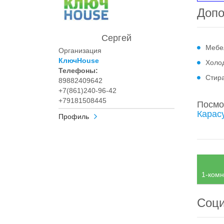
Допо
Сергей
Мебе
Организация
КлючHouse
Холо
Телефоны:
Стир
89882409642
+7(861)240-96-42
+79181508445
Посмо
Карас
Профиль
1-комн
Соци