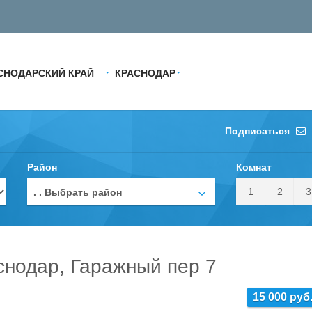
СНОДАРСКИЙ КРАЙ
КРАСНОДАР
Подписаться
Район
Комнат
1
2
3
. . Выбрать район
снодар, Гаражный пер 7
15 000 руб