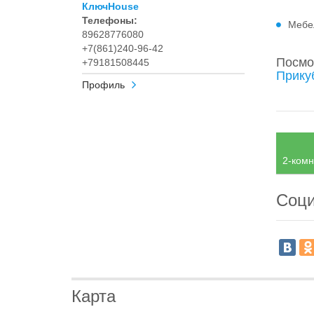
КлючHouse
Телефоны:
Мебе
89628776080
+7(861)240-96-42
Посмо
+79181508445
Прику
Профиль
2-комн
Соци
Карта