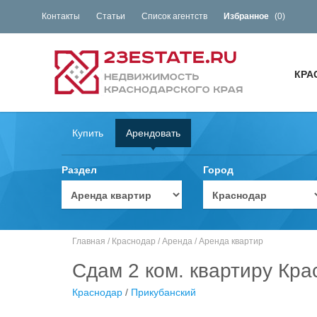
Контакты
Статьи
Список агентств
Избранное
(
0
)
КРА
Купить
Арендовать
Раздел
Город
Главная
/
Краснодар
/
Аренда
/
Аренда квартир
Сдам 2 ком. квартиру Кра
Краснодар
/
Прикубанский