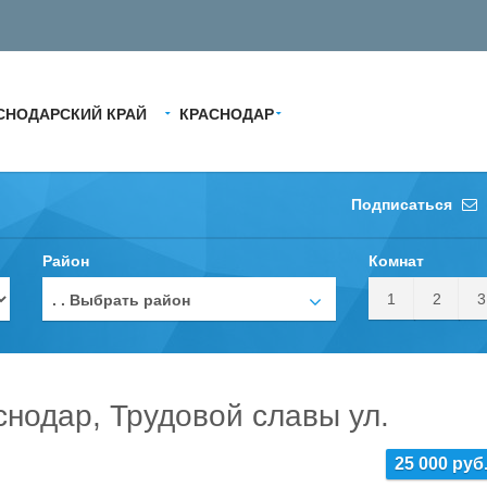
СНОДАРСКИЙ КРАЙ
КРАСНОДАР
Подписаться
Район
Комнат
1
2
3
. . Выбрать район
снодар, Трудовой славы ул.
25 000 руб