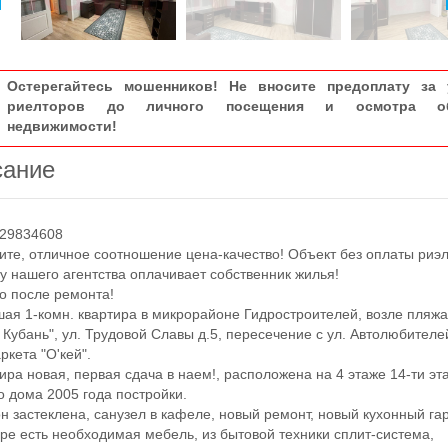
Остерегайтесь мошенников! Не вносите предоплату за 
риелторов до личного посещения и осмотра об
недвижимости!
сание
29834608
, отличное соотношение цена-качество! Объект без оплаты риэл
гу нашего агентства оплачивает собственник жилья!
 после ремонта!
 1-комн. квартира в микрорайоне Гидростроителей, возле пляж
 Кубань", ул. Трудовой Славы д.5, пересечение с ул. Автолюбителе
ркета "О'кей".
а новая, первая сдача в наем!, расположена на 4 этаже 14-ти эт
о дома 2005 года постройки.
застеклена, санузел в кафеле, новый ремонт, новый кухонный гар
ире есть необходимая мебель, из бытовой техники сплит-система,