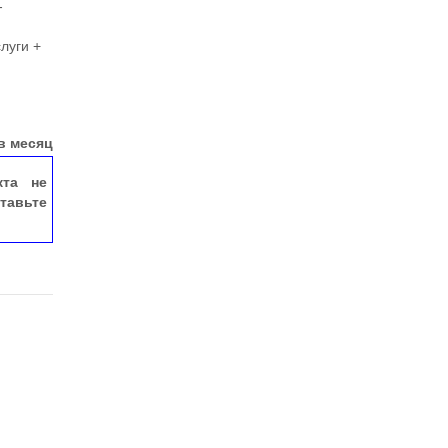
-
луги +
в месяц
кта не
тавьте