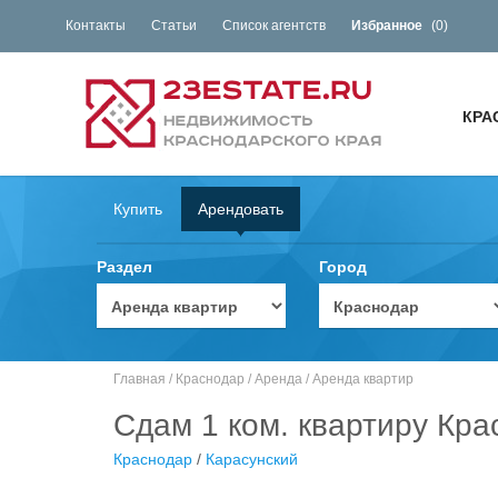
Контакты
Статьи
Список агентств
Избранное
(
0
)
КРА
Купить
Арендовать
Раздел
Город
Главная
/
Краснодар
/
Аренда
/
Аренда квартир
Сдам 1 ком. квартиру Кра
Краснодар
/
Карасунский