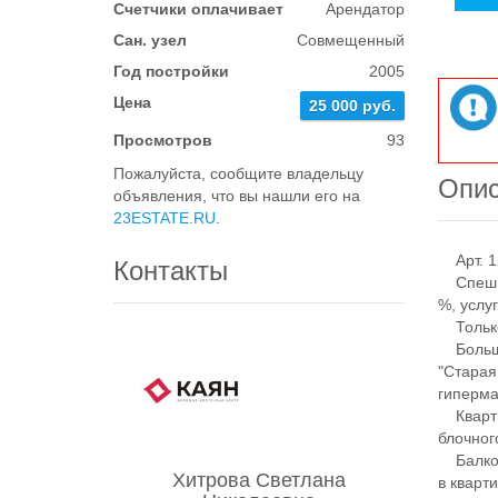
Счетчики оплачивает
Арендатор
Сан. узел
Совмещенный
Год постройки
2005
Цена
25 000 руб.
Просмотров
93
Пожалуйста, сообщите владельцу
Опи
объявления, что вы нашли его на
23ESTATE.RU
.
Арт. 1
Контакты
Спешите
%, услу
Только
Большая
"Старая
гиперма
Квартир
блочног
Балкон 
Хитрова Светлана
в кварт