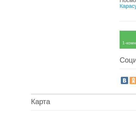
Посмо
Карас
1-комн
Соци
Карта