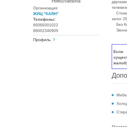
Николаевна
двухкам
телевиз
Организация
Стоимос
ЖИЦ "КАЯН"
залог 2
Телефоны:
Без Ко
89385001022
Звоните
88002340909
Профиль
Если 
сущес
жалоб
Допо
Мебе
Холо
Стир