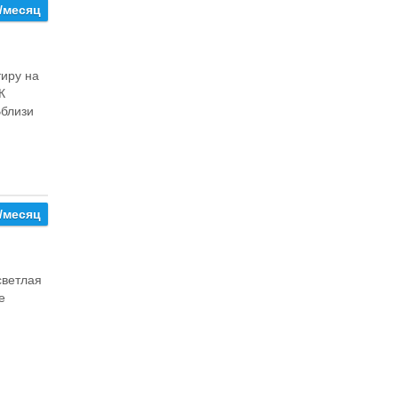
/месяц
тиру на
К
Вблизи
/месяц
светлая
е