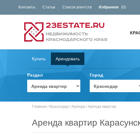
Контакты
Статьи
Список агентств
Избранное
(
0
)
КРА
Купить
Арендовать
Раздел
Город
Главная
/
Краснодар
/
Аренда
/
Аренда квартир
Аренда квартир Карасунс