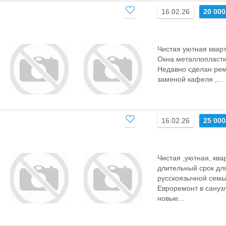
16.02.26
20 000
Чистая уютная квар
Окна металлопласти
Недавно сделан рем
заменой кафеля ,...
16.02.26
25 000
Чистая ,уютная, ква
длительный срок дл
русскоязычной семь
Евроремонт в сануз
новые...