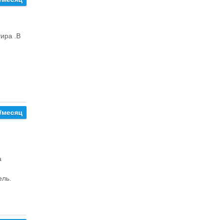
ира .В
/месяц
а
ель.