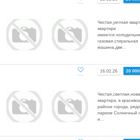
Чистая,уютная квар
квартире
имеется:холодильни
газовая,стиральная
машина,две...
16.02.26
20 000
Чистая,светлая,нов
квартира, в красиво
районе города, ряд
парком Солнечный 
и...