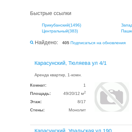
Быстрые ссылки
Прикубанский(1496)
Запа
Центральный(383)
Пашк
Найдено:
405
Подписаться на обновления
Карасунский, Тюляева ул 4/1
Аренда квартир, 1-комн.
Комнат:
1
2
Площадь:
49/20/12 м
Этаж:
8/17
Стены:
Монолит
Карасунский, Уральская ул 190