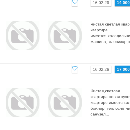
16.02.26
14 000
Чистая светлая квар
квартире
имеется:холодильни
машина,телевизор,п
16.02.26
17 000
Чистая,светлая
квартира.новая кухн
квартире имеется:эл
бойлер, теплосчётчи
санузел...