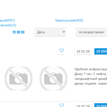
дный(597)
Карасунский(405)
овский(22)
16.02.26
18 000
Удобная инфраструк
Дому 7 лет, 2 лифта
ландшафтный дизай
дворе подзем. парков
16.02.26
20 000