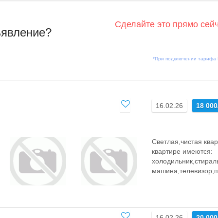
Сделайте это прямо сей
ъявление?
*При подключении тарифа
16.02.26
18 000
Светлая,чистая ква
квартире имеются:
холодильник,стирал
машина,телевизор,пл
16.02.26
20 000