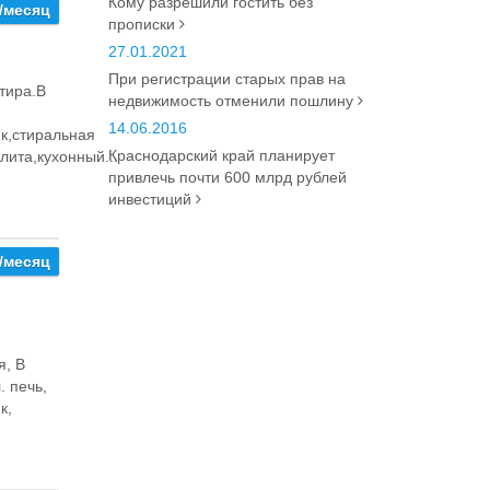
Кому разрешили гостить без
/месяц
прописки
27.01.2021
При регистрации старых прав на
тира.В
недвижимость отменили пошлину
14.06.2016
к,стиральная
Краснодарский край планирует
лита,кухонный...
привлечь почти 600 млрд рублей
инвестиций
/месяц
я, В
. печь,
к,