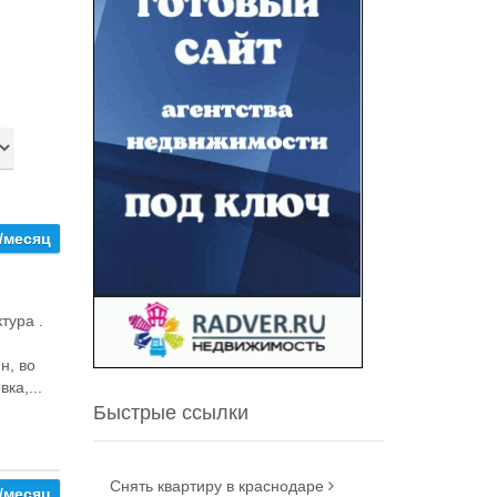
/месяц
тура .
,
н, во
ка,...
Быстрые ссылки
Снять квартиру в краснодаре
/месяц