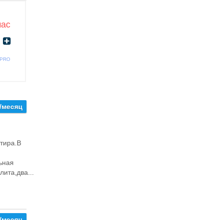
час
 PRO
/месяц
ртира.В
ьная
ита,два...
/месяц