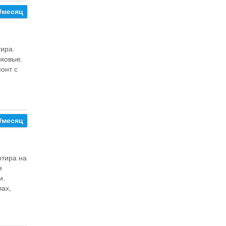
/месяц
тира.
ковые.
онт с
/месяц
ртира на
я
и.
лах,